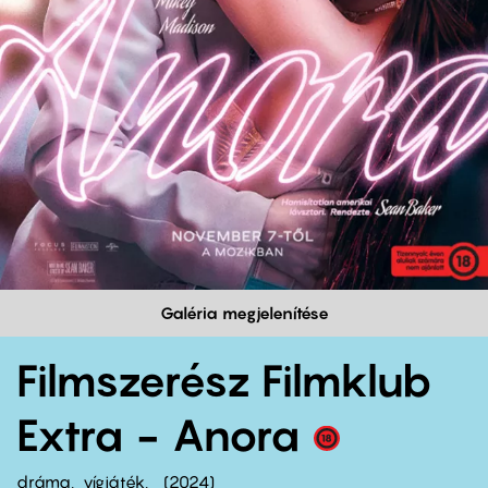
Galéria megjelenítése
Filmszerész Filmklub
Extra - Anora
dráma
vígjáték
2024