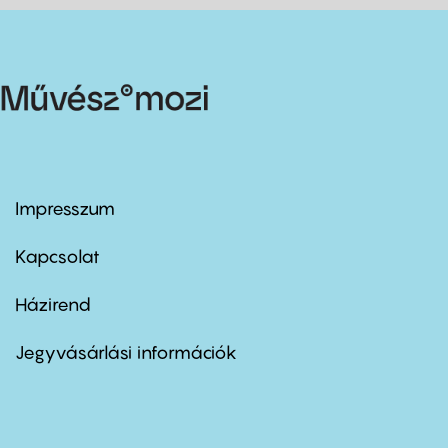
Impresszum
Footer
menu
first
Kapcsolat
Házirend
Footer
menu
second
Jegyvásárlási információk