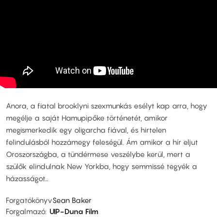
Anora, a fiatal brooklyni szexmunkás esélyt kap arra, hogy
megélje a saját Hamupipőke történetét, amikor
megismerkedik egy oligarcha fiával, és hirtelen
felindulásból hozzámegy feleségül. Ám amikor a hír eljut
Oroszországba, a tündérmese veszélybe kerül, mert a
szülők elindulnak New Yorkba, hogy semmissé tegyék a
házasságot…
Forgatókönyv
Sean Baker
Forgalmazó
UIP-Duna Film