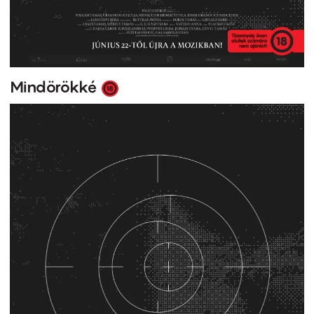
Mindörökké