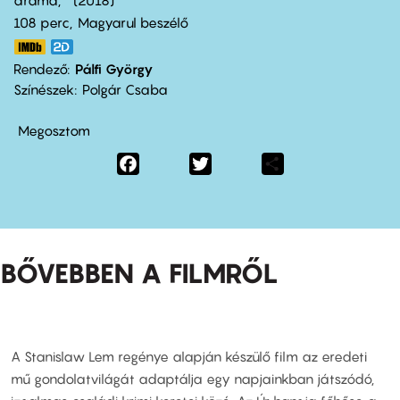
dráma
2018
108 perc,
Magyarul beszélő
Rendező
Pálfi György
Színészek
Polgár Csaba
Megosztom
Facebook
Twitter
Share
BŐVEBBEN A FILMRŐL
A Stanislaw Lem regénye alapján készülő film az eredeti
mű gondolatvilágát adaptálja egy napjainkban játszódó,