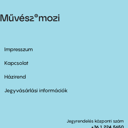
Impresszum
Footer
menu
first
Kapcsolat
Házirend
Footer
menu
second
Jegyvásárlási információk
Jegyrendelés központi szám
+36 1 224 5650