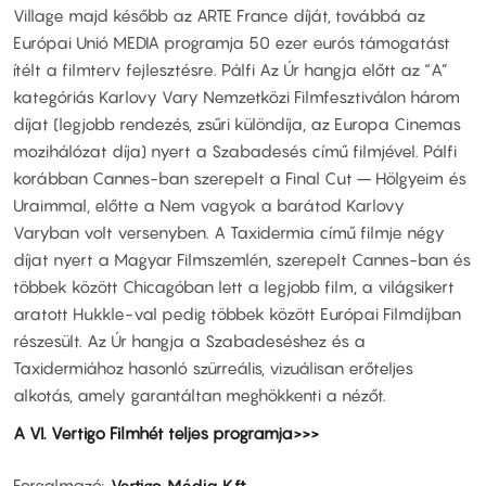
Village majd később az ARTE France díját, továbbá az
Európai Unió MEDIA programja 50 ezer eurós támogatást
ítélt a filmterv fejlesztésre. Pálfi Az Úr hangja előtt az “A”
kategóriás Karlovy Vary Nemzetközi Filmfesztiválon három
díjat (legjobb rendezés, zsűri különdíja, az Europa Cinemas
mozihálózat díja) nyert a Szabadesés című filmjével. Pálfi
korábban Cannes-ban szerepelt a Final Cut – Hölgyeim és
Uraimmal, előtte a Nem vagyok a barátod Karlovy
Varyban volt versenyben. A Taxidermia című filmje négy
díjat nyert a Magyar Filmszemlén, szerepelt Cannes-ban és
többek között Chicagóban lett a legjobb film, a világsikert
aratott Hukkle-val pedig többek között Európai Filmdíjban
részesült. Az Úr hangja a Szabadeséshez és a
Taxidermiához hasonló szürreális, vizuálisan erőteljes
alkotás, amely garantáltan meghökkenti a nézőt.
A VI. Vertigo Filmhét teljes programja>>>
Forgalmazó
Vertigo Média Kft