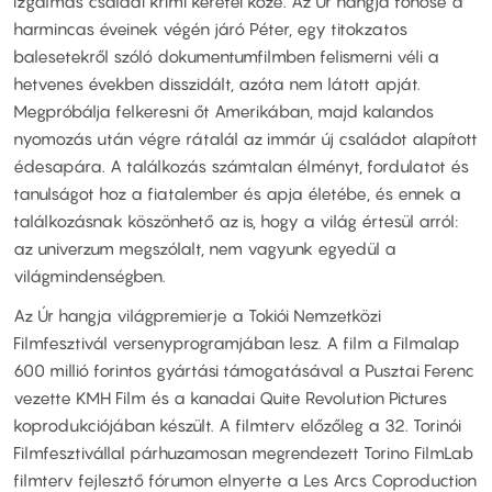
izgalmas családi krimi keretei közé. Az Úr hangja főhőse a
harmincas éveinek végén járó Péter, egy titokzatos
balesetekről szóló dokumentumfilmben felismerni véli a
hetvenes években disszidált, azóta nem látott apját.
Megpróbálja felkeresni őt Amerikában, majd kalandos
nyomozás után végre rátalál az immár új családot alapított
édesapára. A találkozás számtalan élményt, fordulatot és
tanulságot hoz a fiatalember és apja életébe, és ennek a
találkozásnak köszönhető az is, hogy a világ értesül arról:
az univerzum megszólalt, nem vagyunk egyedül a
világmindenségben.
Az Úr hangja világpremierje a Tokiói Nemzetközi
Filmfesztivál versenyprogramjában lesz. A film a Filmalap
600 millió forintos gyártási támogatásával a Pusztai Ferenc
vezette KMH Film és a kanadai Quite Revolution Pictures
koprodukciójában készült. A filmterv előzőleg a 32. Torinói
Filmfesztivállal párhuzamosan megrendezett Torino FilmLab
filmterv fejlesztő fórumon elnyerte a Les Arcs Coproduction