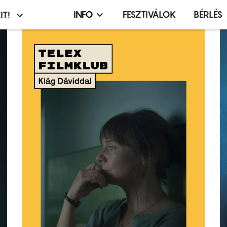
INFO
FESZTIVÁLOK
BÉRLÉS
IT!
Infó,
asztó
esemény,
terembérlés
menü