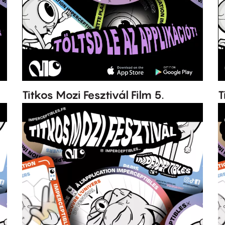
Titkos Mozi Fesztivál Film 5.
T