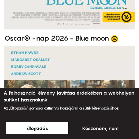
Oscar® -nap 2026 - Blue moon
A felhasználói élmény javítása érdekében a webhelyen
sütiket használunk
Az „Elfogadás” gombra kattintva hozzájárul a sütik létrehozásához.
Elfogadás
Köszönöm, nem