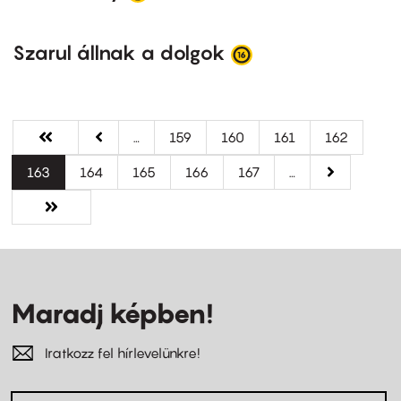
Szarul állnak a dolgok
Oldalszámozás
Első
« Első
Előző
‹‹
…
Oldal
159
Oldal
160
Oldal
161
Oldal
162
oldal
oldal
Jelenlegi
163
Oldal
164
Oldal
165
Oldal
166
Oldal
167
…
Következő
››
oldal
oldal
Utolsó
Utolsó »
oldal
Maradj képben!
Iratkozz fel hírlevelünkre!