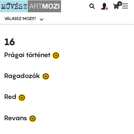
0
Felhasználói
Felhasznál
Nav
Keresés
fiók
fiók
átk
menü
menüje
VÁLASSZ MOZIT!
Moziválasztó
menü
Ugrás
a
16
tartalomra
Prágai történet
Ragadozók
Red
Revans