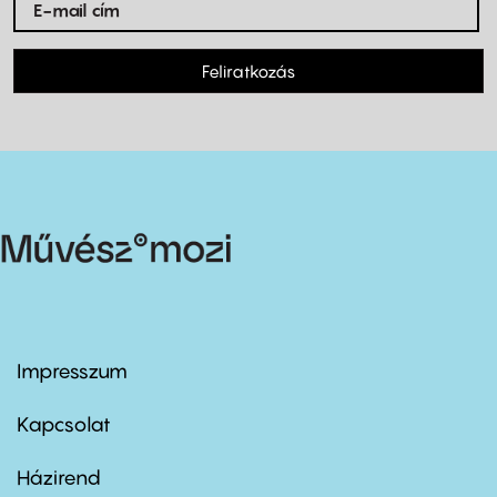
Feliratkozás
Impresszum
Footer
menu
first
Kapcsolat
Házirend
Footer