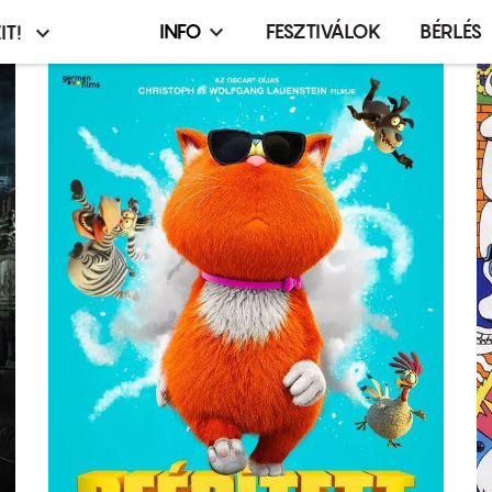
INFO
FESZTIVÁLOK
BÉRLÉS
IT!
Infó,
asztó
esemény,
terembérlés
menü