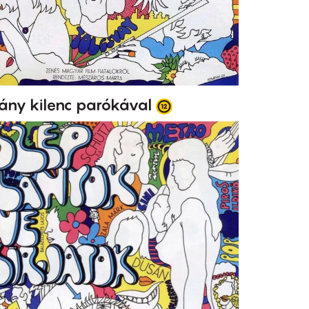
ány kilenc parókával