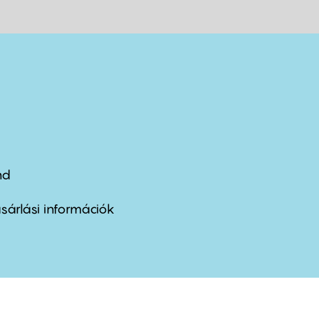
nd
ter
nu
sárlási információk
ond