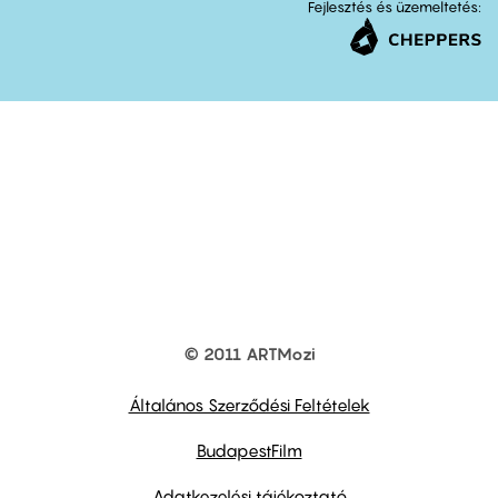
Fejlesztés és üzemeltetés:
© 2011 ARTMozi
Footer
other
links
Általános Szerződési Feltételek
BudapestFilm
Adatkezelési tájékoztató