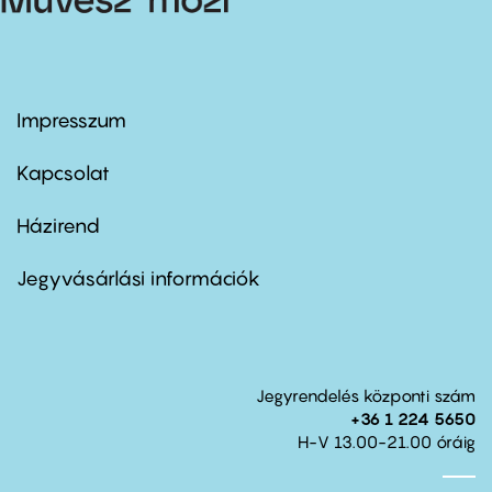
Impresszum
Footer
menu
first
Kapcsolat
Házirend
Footer
menu
second
Jegyvásárlási információk
Jegyrendelés központi szám
+36 1 224 5650
H-V 13.00-21.00 óráig