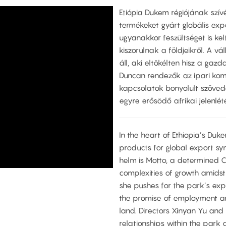
Etiópia Dukem régiójának szí
termékeket gyárt globális expo
ugyanakkor feszültséget is ke
kiszorulnak a földjeikről. A vá
áll, aki eltökélten hisz a gaz
Duncan rendezők az ipari kom
kapcsolatok bonyolult szöved
egyre erősödő afrikai jelenlé
In the heart of Ethiopia’s Duk
products for global export sym
helm is Motto, a determined 
complexities of growth amidst 
she pushes for the park’s exp
the promise of employment an
land. Directors Xinyan Yu and
relationships within the park 