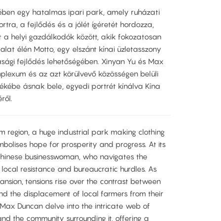
vében egy hatalmas ipari park, amely ruházati
rtra, a fejlődés és a jólét ígéretét hordozza,
lt a helyi gazdálkodók között, akik fokozatosan
llalat élén Motto, egy elszánt kínai üzletasszony
dasági fejlődés lehetőségében. Xinyan Yu és Max
plexum és az azt körülvevő közösségen belüli
ékébe ásnak bele, egyedi portrét kínálva Kína
téről.
em region, a huge industrial park making clothing
bolises hope for prosperity and progress. At its
Chinese businesswoman, who navigates the
local resistance and bureaucratic hurdles. As
ansion, tensions rise over the contrast between
d the displacement of local farmers from their
 Max Duncan delve into the intricate web of
and the community surrounding it, offering a