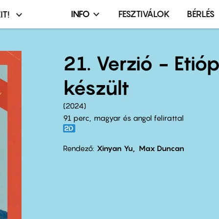
INFO
FESZTIVÁLOK
BÉRLÉS
IT!
Infó,
asztó
esemény,
terembérlés
21. Verzió - Etió
menü
készült
2024
91 perc,
magyar és angol felirattal
Rendező
Xinyan Yu
Max Duncan