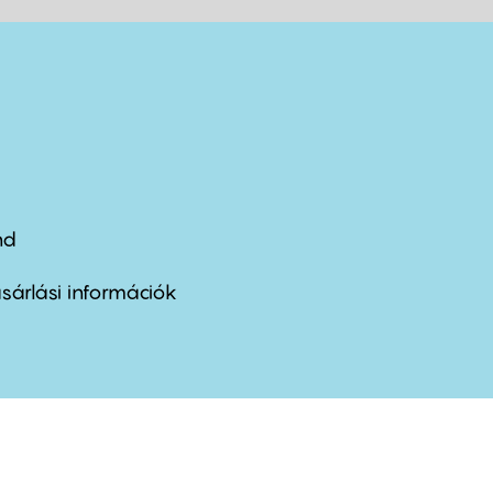
nd
ter
nu
sárlási információk
ond