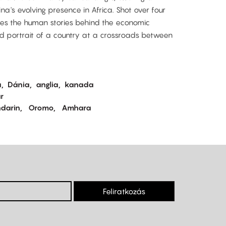
a's evolving presence in Africa. Shot over four
res the human stories behind the economic
vid portrait of a country at a crossroads between
a
Dánia
anglia
kanada
r
darin
Oromo
Amhara
Feliratkozás