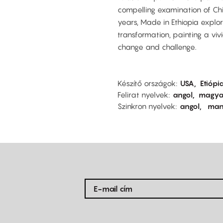
compelling examination of Chin
years, Made in Ethiopia explo
transformation, painting a vi
change and challenge.
Készítő országok
USA
Etiópi
Felirat nyelvek
angol
magya
Szinkron nyelvek
angol
man