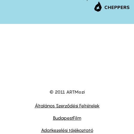
© 2011 ARTMozi
Footer
other
links
Általános Szerződési Feltételek
BudapestFilm
Adatkezelési tájékoztató