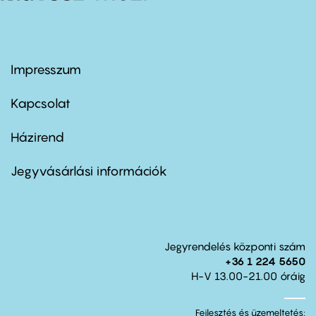
Impresszum
Footer
menu
first
Kapcsolat
Házirend
Footer
menu
second
Jegyvásárlási információk
Jegyrendelés központi szám
+36 1 224 5650
H-V 13.00-21.00 óráig
Fejlesztés és üzemeltetés: