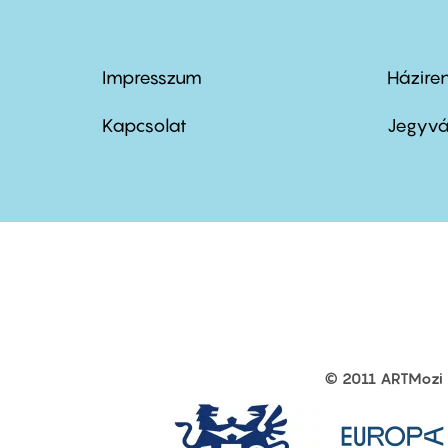
Impresszum
Házire
Footer
Foo
menu
me
Kapcsolat
Jegyvá
first
sec
© 2011 ARTMozi
Footer
other