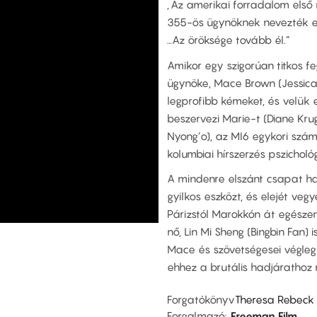
„Az amerikai forradalom első 
355-ös ügynöknek nevezték el
…Az öröksége tovább él.”
Amikor egy szigorúan titkos f
ügynöke, Mace Brown (Jessica 
legprofibb kémeket, és velük 
beszervezi Marie-t (Diane Kru
Nyong’o), az MI6 egykori szám
kolumbiai hírszerzés pszicholó
A mindenre elszánt csapat hal
gyilkos eszközt, és elejét ve
Párizstól Marokkón át egészen
nő, Lin Mi Sheng (Bingbin Fan)
Mace és szövetségesei végleg 
ehhez a brutális hadjárathoz 
Forgatókönyv
Theresa Rebeck
Forgalmazó
Freeman Film