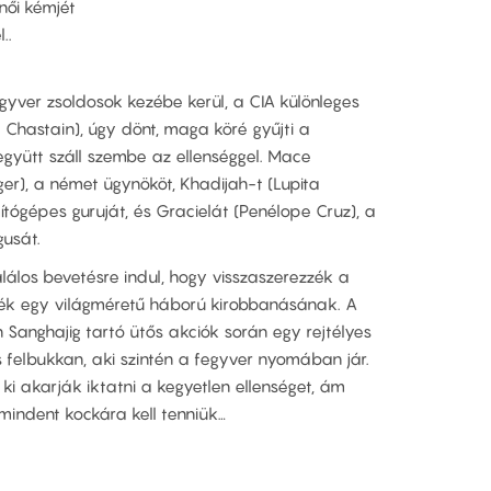
női kémjét
..
egyver zsoldosok kezébe kerül, a CIA különleges
Chastain), úgy dönt, maga köré gyűjti a
együtt száll szembe az ellenséggel. Mace
ger), a német ügynököt, Khadijah-t (Lupita
ítógépes guruját, és Gracielát (Penélope Cruz), a
gusát.
álos bevetésre indul, hogy visszaszerezzék a
gyék egy világméretű háború kirobbanásának. A
 Sanghajig tartó ütős akciók során egy rejtélyes
 is felbukkan, aki szintén a fegyver nyomában jár.
ki akarják iktatni a kegyetlen ellenséget, ám
mindent kockára kell tenniük…