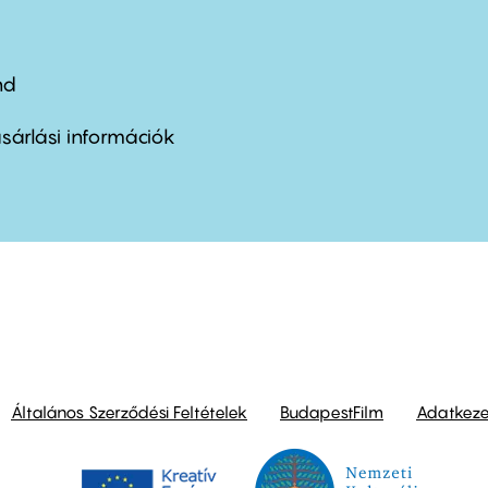
nd
ter
nu
sárlási információk
ond
Általános Szerződési Feltételek
BudapestFilm
Adatkezel