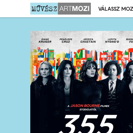
VÁLASSZ MOZ
Mozivál
Ugrás
menü
a
tartalomra