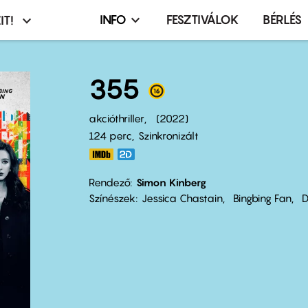
INFO
FESZTIVÁLOK
BÉRLÉS
IT!
Infó,
asztó
esemény,
terembérlés
355
menü
akcióthriller
2022
124 perc,
Szinkronizált
Rendező
Simon Kinberg
Színészek
Jessica Chastain
Bingbing Fan
D