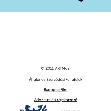
© 2011 ARTMozi
Footer
other
links
Általános Szerződési Feltételek
BudapestFilm
Adatkezelési tájékoztató