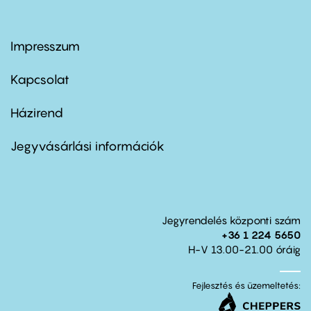
Impresszum
Footer
menu
first
Kapcsolat
Házirend
Footer
menu
second
Jegyvásárlási információk
Jegyrendelés központi szám
+36 1 224 5650
H-V 13.00-21.00 óráig
Fejlesztés és üzemeltetés: