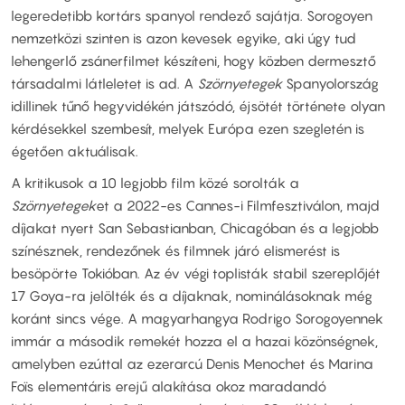
legeredetibb kortárs spanyol rendező sajátja. Sorogoyen
nemzetközi szinten is azon kevesek egyike, aki úgy tud
lehengerlő zsánerfilmet készíteni, hogy közben dermesztő
társadalmi látleletet is ad. A
Szörnyetegek
Spanyolország
idillinek tűnő hegyvidékén játszódó, éjsötét története olyan
kérdésekkel szembesít, melyek Európa ezen szegletén is
égetően aktuálisak.
A kritikusok a 10 legjobb film közé sorolták a
Szörnyetegek
et a 2022-es Cannes-i Filmfesztiválon, majd
díjakat nyert San Sebastianban, Chicagóban és a legjobb
színésznek, rendezőnek és filmnek járó elismerést is
besöpörte Tokióban. Az év végi toplisták stabil szereplőjét
17 Goya-ra jelölték és a díjaknak, nominálásoknak még
koránt sincs vége. A magyarhangya Rodrigo Sorogoyennek
immár a második remekét hozza el a hazai közönségnek,
amelyben ezúttal az ezerarcú Denis Menochet és Marina
Foïs elementáris erejű alakítása okoz maradandó