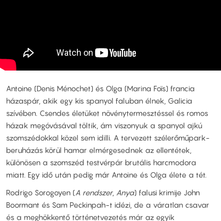
Antoine (Denis Ménochet) és Olga (Marina Foïs) francia
házaspár, akik egy kis spanyol faluban élnek, Galicia
szívében. Csendes életüket növénytermesztéssel és romos
házak megóvásával töltik, ám viszonyuk a spanyol ajkú
szomszédokkal közel sem idilli. A tervezett szélerőműpark-
beruházás körül hamar elmérgesednek az ellentétek,
különösen a szomszéd testvérpár brutális harcmodora
miatt. Egy idő után pedig már Antoine és Olga élete a tét.
Rodrigo Sorogoyen (
A rendszer
,
Anya
) falusi krimije John
Boormant és Sam Peckinpah-t idézi, de a váratlan csavar
és a meghökkentő történetvezetés már az egyik