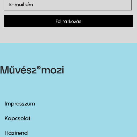
Feliratkozás
Impresszum
Footer
menu
first
Kapcsolat
Házirend
Footer