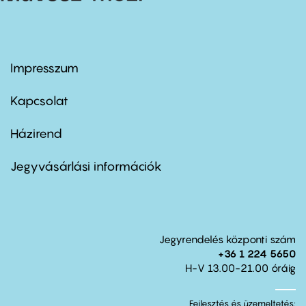
Impresszum
Footer
menu
first
Kapcsolat
Házirend
Footer
menu
second
Jegyvásárlási információk
Jegyrendelés központi szám
+36 1 224 5650
H-V 13.00-21.00 óráig
Fejlesztés és üzemeltetés: