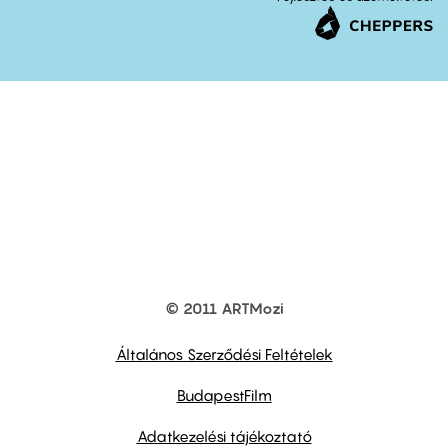
© 2011 ARTMozi
Footer
other
links
Általános Szerződési Feltételek
BudapestFilm
Adatkezelési tájékoztató