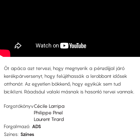
Öt apáca azt tervezi, hogy megnyerik a pénzdíjjal járó
kerékpárversenyt, hogy felújíthassák a lerobbant idősek
otthonát. Az egyetlen bökkenő, hogy egyikük sem tud
biciklizni. Ráadsául valaki másnak is hasonló tervei vannak.
Forgatókönyv
Cécile Larripa
Philippe Pinel
Laurent Tirard
Forgalmazó
ADS
Színes
Színes