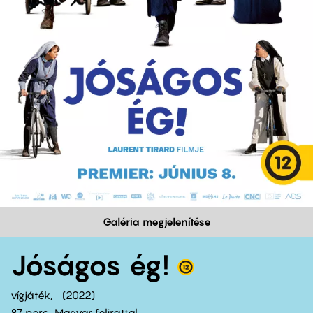
Galéria megjelenítése
Jóságos ég!
vígjáték
2022
87 perc,
Magyar felirattal