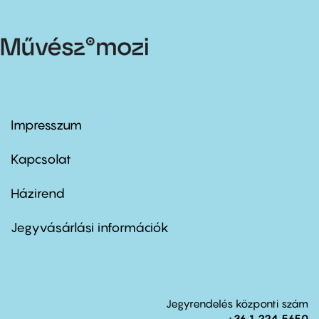
Impresszum
Footer
menu
first
Kapcsolat
Házirend
Footer
menu
second
Jegyvásárlási információk
Jegyrendelés központi szám
+36 1 224 5650