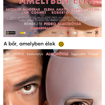
A bőr, amelyben élek