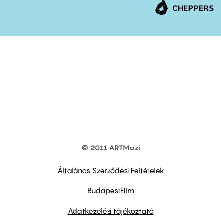
© 2011 ARTMozi
Footer
other
links
Általános Szerződési Feltételek
BudapestFilm
Adatkezelési tájékoztató