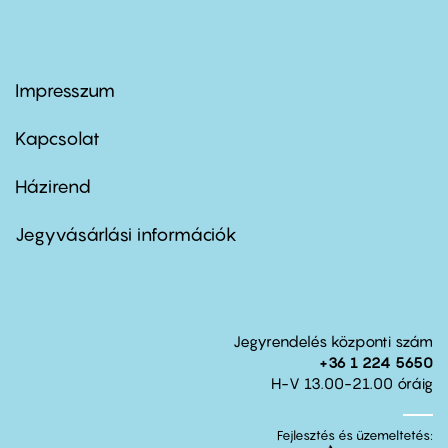
Impresszum
Footer
menu
first
Kapcsolat
Házirend
Footer
menu
second
Jegyvásárlási információk
Jegyrendelés központi szám
+36 1 224 5650
H-V 13.00-21.00 óráig
Fejlesztés és üzemeltetés: