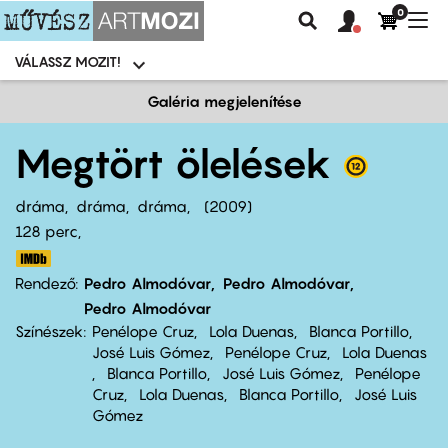
0
Felhasználói
Felhasznál
Nav
Keresés
fiók
fiók
átk
menü
menüje
VÁLASSZ MOZIT!
Moziválasztó
menü
Ugrás
Galéria megjelenítése
a
tartalomra
Megtört ölelések
dráma
dráma
dráma
2009
128 perc,
Rendező
Pedro Almodóvar
Pedro Almodóvar
Pedro Almodóvar
Színészek
Penélope Cruz
Lola Duenas
Blanca Portillo
José Luis Gómez
Penélope Cruz
Lola Duenas
Blanca Portillo
José Luis Gómez
Penélope
Cruz
Lola Duenas
Blanca Portillo
José Luis
Gómez