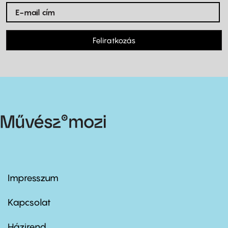
Feliratkozás
Impresszum
Footer
menu
first
Kapcsolat
Házirend