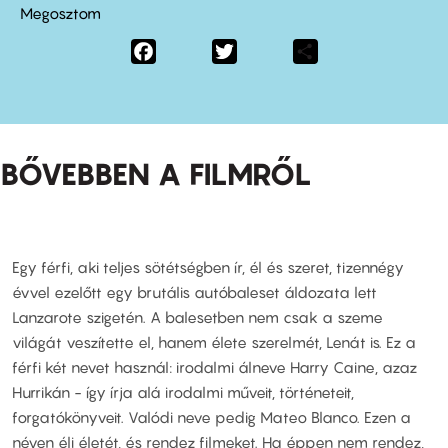
Megosztom
Facebook
Twitter
Share
BŐVEBBEN A FILMRŐL
Egy férfi, aki teljes sötétségben ír, él és szeret, tizennégy
évvel ezelőtt egy brutális autóbaleset áldozata lett
Lanzarote szigetén. A balesetben nem csak a szeme
világát veszítette el, hanem élete szerelmét, Lenát is. Ez a
férfi két nevet használ: irodalmi álneve Harry Caine, azaz
Hurrikán - így írja alá irodalmi műveit, történeteit,
forgatókönyveit. Valódi neve pedig Mateo Blanco. Ezen a
néven éli életét, és rendez filmeket. Ha éppen nem rendez,