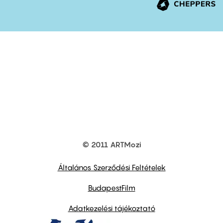
© 2011 ARTMozi
Footer
other
links
Általános Szerződési Feltételek
BudapestFilm
Adatkezelési tájékoztató