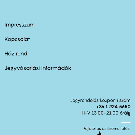
Impresszum
Footer
menu
first
Kapcsolat
Házirend
Footer
menu
second
Jegyvásárlási információk
Jegyrendelés központi szám
+36 1 224 5650
H-V 13.00-21.00 óráig
Fejlesztés és üzemeltetés: