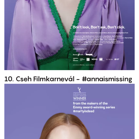
10. Cseh Filmkarnevál - #annaismissing