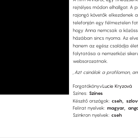
rejtélyes módon elhallgat. A 
rajongó követők elkezdenek ag
telefonján egy félmeztelen fot
hogy Anna nemcsak a közösség
házában sincs nyoma. Az elve
hanem az egész családja életé
folytatása a nemzetközi sike
websorozatnak.
„Azt csinálok a profilomon, a
Forgatókönyv
Lucie Kryzová
Színes
Színes
Készítő országok
cseh
szlo
Felirat nyelvek
magyar
ango
Szinkron nyelvek
cseh