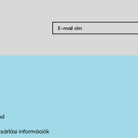
nd
ter
nu
sárlási információk