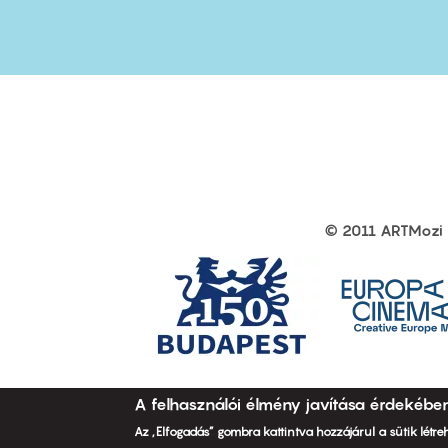
first
sec
© 2011 ARTMozi
Footer
other
links
A felhasználói élmény javítása érdekébe
Az „Elfogadás” gombra kattintva hozzájárul a sütik létr