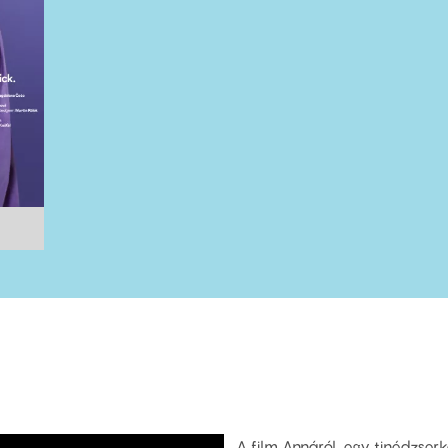
A film Annáról, egy tinédzserk