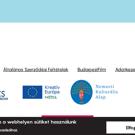
ond
Általános Szerződési Feltételek
BudapestFilm
Adatkezel
n a webhelyen sütiket használunk
Elf
ehozásához.