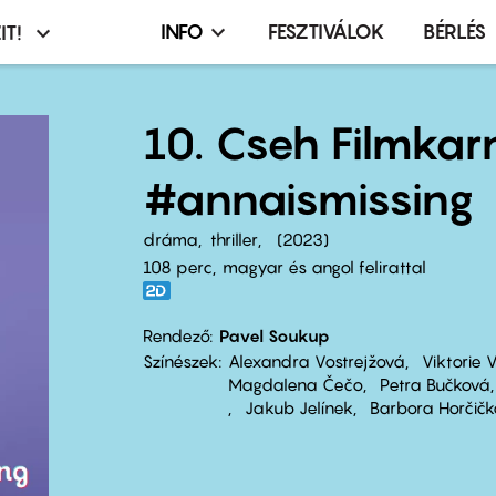
INFO
FESZTIVÁLOK
BÉRLÉS
IT!
Infó,
asztó
esemény,
terembérlés
10. Cseh Filmkar
menü
#annaismissing
dráma
thriller
2023
108 perc,
magyar és angol felirattal
Rendező
Pavel Soukup
Színészek
Alexandra Vostrejžová
Viktorie 
Magdalena Čečo
Petra Bučková
Jakub Jelínek
Barbora Horčič