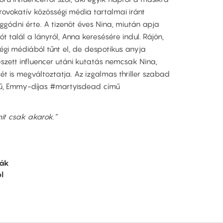
provokatív közösségi média tartalmai iránt
gódni érte. A tizenöt éves Nina, miután apja
ót talál a lányról, Anna keresésére indul. Rájön,
i médiából tűnt el, de despotikus anyja
szett influencer utáni kutatás nemcsak Nina,
t is megváltoztatja. Az izgalmas thriller szabad
rű, Emmy-díjas #martyisdead című
mit csak akarok.”
vák
l