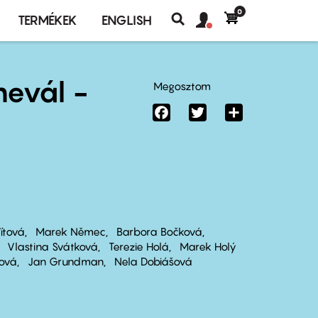
0
Felhasználó
Felhasználói
TERMÉKEK
ENGLISH
fiók
Keresés
fiók
menü
menüje
nevál -
Megosztom
Facebook
Twitter
Share
Vítová
Marek Němec
Barbora Bočková
Vlastina Svátková
Terezie Holá
Marek Holý
ková
Jan Grundman
Nela Dobiášová