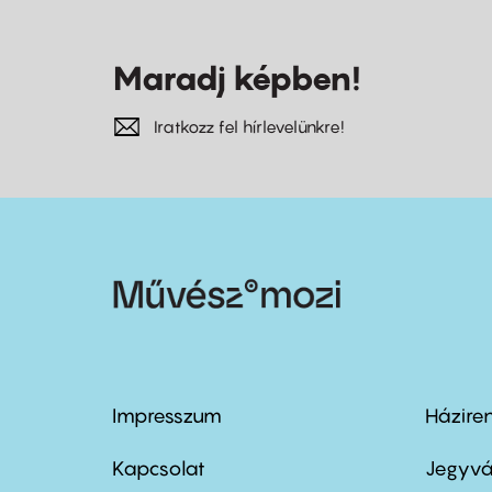
Maradj képben!
Iratkozz fel hírlevelünkre!
Impresszum
Házire
Footer
Foo
menu
me
Kapcsolat
Jegyvá