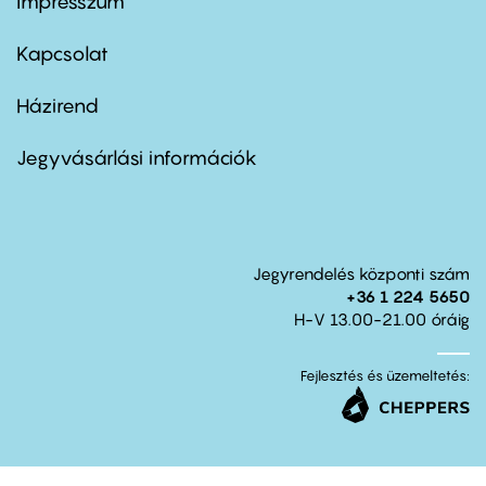
Impresszum
Footer
menu
first
Kapcsolat
Házirend
Footer
menu
second
Jegyvásárlási információk
Jegyrendelés központi szám
+36 1 224 5650
H-V 13.00-21.00 óráig
Fejlesztés és üzemeltetés: