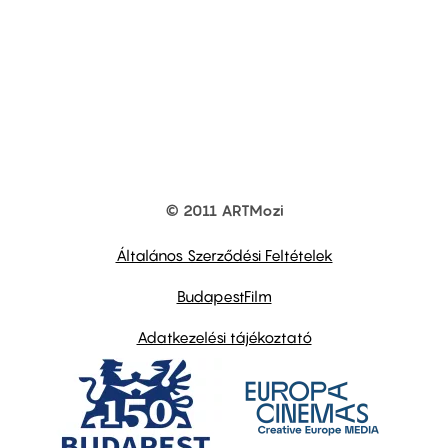
© 2011 ARTMozi
Footer
other
links
Általános Szerződési Feltételek
BudapestFilm
Adatkezelési tájékoztató