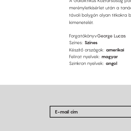
A Galaktikus Köztársaság pol
merényletkísérlet után a tan
távoli bolygón olyan titkokra
kimenetelét.
Forgatókönyv
George Lucas
Színes
Színes
Készítő országok
amerikai
Felirat nyelvek
magyar
Szinkron nyelvek
angol