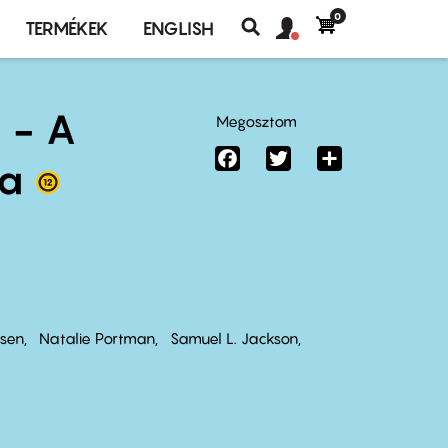
0
Felhasználó
Felhasználói
TERMÉKEK
ENGLISH
fiók
Keresés
fiók
menü
menüje
z - A
Megosztom
Facebook
Twitter
Share
sa
nsen
Natalie Portman
Samuel L. Jackson