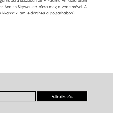
gárháború küszöbén áll. A Padmé Amidala elleni
ács Anakin Skywalkert bízza meg a védelmével. A
 bukkannak, ami eldöntheti a polgárháború
Feliratkozás