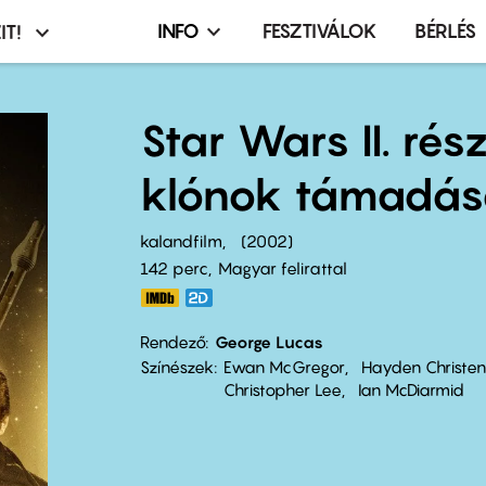
INFO
FESZTIVÁLOK
BÉRLÉS
IT!
Infó,
asztó
esemény,
terembérlés
Star Wars II. rés
menü
klónok támadá
kalandfilm
2002
142 perc,
Magyar felirattal
Rendező
George Lucas
Színészek
Ewan McGregor
Hayden Christe
Christopher Lee
Ian McDiarmid