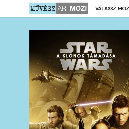
VÁLASSZ MOZ
Mozivál
Ugrás
menü
a
tartalomra