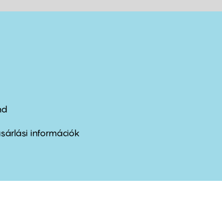
nd
ter
nu
sárlási információk
ond