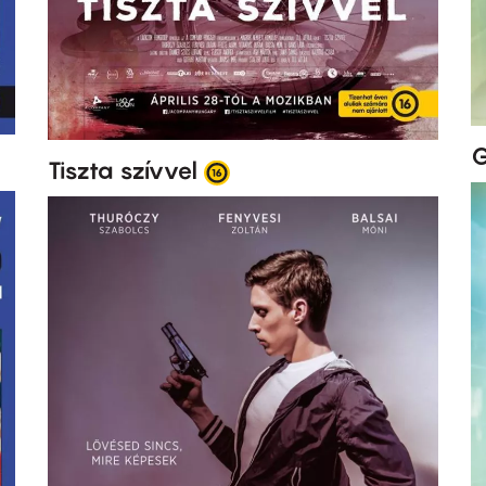
G
Tiszta szívvel