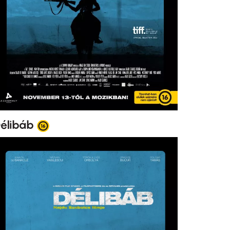
élibáb