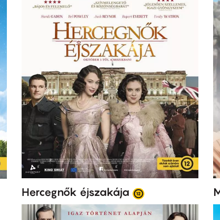
Hercegnők éjszakája
M