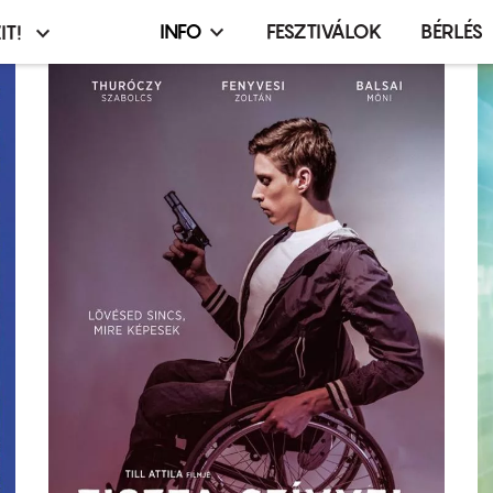
INFO
FESZTIVÁLOK
BÉRLÉS
IT!
Infó,
asztó
esemény,
terembérlés
menü