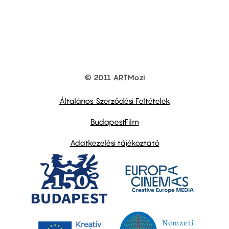
© 2011 ARTMozi
Footer
other
links
Általános Szerződési Feltételek
BudapestFilm
Adatkezelési tájékoztató