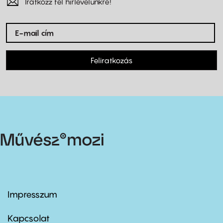
Iratkozz fel hírlevelünkre!
Feliratkozás
Impresszum
Footer
menu
first
Kapcsolat