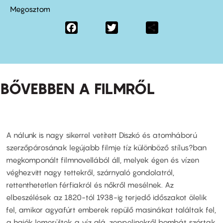
Megosztom
Facebook
Twitter
Share
BŐVEBBEN A FILMRŐL
A nálunk is nagy sikerrel vetített Diszkó és atomháború
szerzőpárosának legújabb filmje tíz különböző stílus?ban
megkomponált filmnovellából áll, melyek égen és vízen
véghezvitt nagy tettekről, szárnyaló gondolatról,
rettenthetetlen férfiakról és nőkről mesélnek. Az
elbeszélések az 1820-tól 1938-ig terjedő időszakot ölelik
fel, amikor agyafúrt emberek repülő masinákat találtak fel,
a hajók lemerültek a víz alá, zeppelinekről bombát szórtak