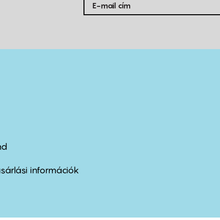
nd
ter
nu
sárlási információk
ond