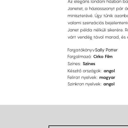
Az elegáns londoni házban bar
Janetet, a háziasszonyt pár 
miniszterévé. Úgy tűnik azonb
valami szenzációs bejelenteni
Janet példa nélküli sikerére. 
várt vendég távol marad, és eg
Forgatókönyv
Sally Potter
Forgalmazó
Cirko Film
Színes
Színes
Készítő országok
angol
Felirat nyelvek
magyar
Szinkron nyelvek
angol