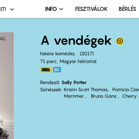
INFO
FESZTIVÁLOK
BÉRLÉS
IT!
Infó,
asztó
esemény,
terembérlés
A vendégek
menü
fekete komédia
2017
71 perc,
Magyar felirattal
Rendező
Sally Potter
Színészek
Kristin Scott Thomas
Patricia Cla
Mortimer
Bruno Ganz
Cherry 