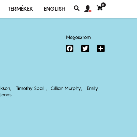
0
Felhasználó
Felhasználói
TERMÉKEK
ENGLISH
fiók
Keresés
fiók
menü
menüje
Megosztom
Facebook
Twitter
Share
rkson
Timothy Spall
Cillian Murphy
Emily
Jones