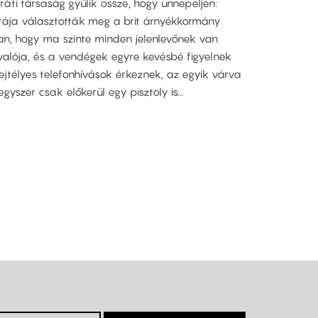
áti társaság gyűlik össze, hogy ünnepeljen:
órája választották meg a brit árnyékkormány
an, hogy ma szinte minden jelenlevőnek van
valója, és a vendégek egyre kevésbé figyelnek
Rejtélyes telefonhívások érkeznek, az egyik várva
yszer csak előkerül egy pisztoly is...