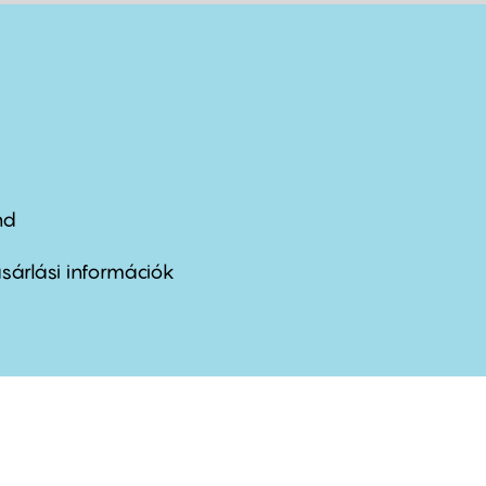
nd
ter
nu
sárlási információk
ond