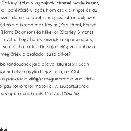
 McCallany) több világbajnoki címmel rendelkezett,
kai pankráció világát. Nem csak a ringet és az
ézzel, de a családot is: megszállottan dolgozott
d tőle a birodalmat. Kevint (Zac Efron), Kerryt
(Harris Dickinson) és Mike-ot (Stanley Simons)
nevelte, hogy ha ők lesznek a legerősebbek,
sem árthat nekik. De vajon elég volt ahhoz a
k megtörjék a családot sújtó átkot?
obb rendezőnek járó díjával kitüntetett Sean
rlene
) első nagyköltségvetésű, az A24
n a pankráció világát megreformáló Von Erich-
 igaz történetét meséli el. A szupersztárok
rom
operatőre Erdély Mátyás (
Saul fia,
ikai