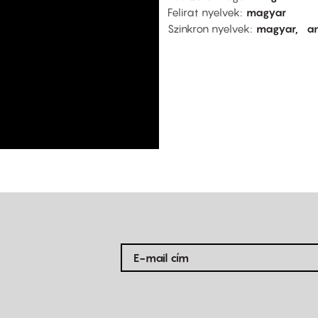
Felirat nyelvek
magyar
Szinkron nyelvek
magyar
an