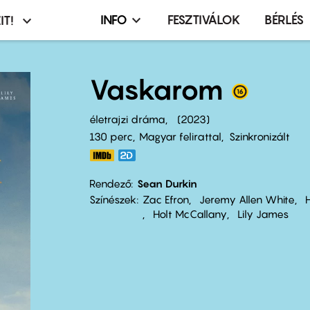
INFO
FESZTIVÁLOK
BÉRLÉS
IT!
Infó,
asztó
esemény,
terembérlés
Vaskarom
menü
életrajzi dráma
2023
130 perc,
Magyar felirattal
Szinkronizált
Rendező
Sean Durkin
Színészek
Zac Efron
Jeremy Allen White
H
Holt McCallany
Lily James