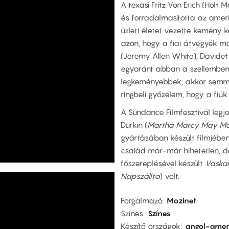
A texasi Fritz Von Erich (Holt
és forradalmasította az ameri
üzleti életet vezette kemény k
azon, hogy a fiai átvegyék maj
(Jeremy Allen White), Davidet 
egyaránt abban a szellemben 
legkeményebbek, akkor semmi 
ringbeli győzelem, hogy a fiú
A Sundance Filmfesztivál legj
Durkin (
Martha Marcy May Ma
gyártásában készült filmjébe
család már-már hihetetlen, de
főszereplésével készült
Vaska
Napszállta
) volt.
Forgalmazó
Mozinet
Színes
Színes
Készítő országok
angol-amer