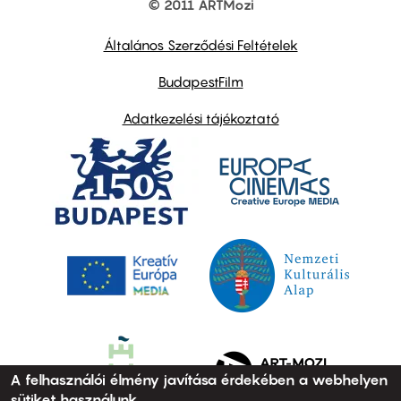
© 2011 ARTMozi
Footer
other
links
Általános Szerződési Feltételek
BudapestFilm
Adatkezelési tájékoztató
A felhasználói élmény javítása érdekében a webhelyen
sütiket használunk