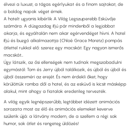
élvezi a luxust, a tágas egérlyukat és a finom sajtokat, de
a boldog napok véget érnek.
A hotelt ugyanis kibérlik A Világ Legszuperebb Esküvője
számára. A dúsgazdag ifjú pár mindenből a legjobbat
akarja, és egyáltalán nem akar egérvendéget hívni. A hotel
ifjú és buzgó alkalmazottja (Chloë Grace Moretz) pompás
ötlettel rukkol elő: szerez egy macskát. Egy nagyon ismerős
macskát…
Úgy látszik, az ősi ellenségek nem tudnak megszabadulni
egymástól: Tom és Jerry újból találkozik, és újból és újból és
újból összeméri az erejét. És nem érdekli őket, hogy
körülöttük romba dől a hotel, és az esküvő is kicsit másképp
alakul, mint ahogy a fiatalok eredetileg tervezték.
A világ egyik legnépszerűbb, legtöbbet idézett animációs
sorozata most az élő és animációs elemeket keverve
születik újjá: a látvány modern, de a szellem a régi: sok
humor, sok ötlet és rengeteg üldözés!