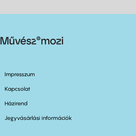
Impresszum
Footer
menu
first
Kapcsolat
Házirend
Footer
menu
second
Jegyvásárlási információk