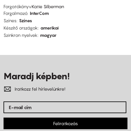
Forgatókönyv
Katie Silberman
Forgalmazó
InterCom
Színes
Színes
Készítő országok
amerikai
Szinkron nyelvek
magyar
Maradj képben!
Iratkozz fel hírlevelünkre!
Feliratkozás