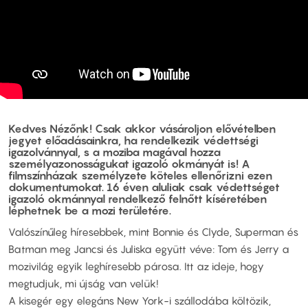
Kedves Nézőnk! Csak akkor vásároljon elővételben
jegyet előadásainkra, ha rendelkezik védettségi
igazolvánnyal, s a moziba magával hozza
személyazonosságukat igazoló okmányát is! A
filmszínházak személyzete köteles ellenőrizni ezen
dokumentumokat. 16 éven aluliak csak védettséget
igazoló okmánnyal rendelkező felnőtt kíséretében
léphetnek be a mozi területére.
Valószínűleg híresebbek, mint Bonnie és Clyde, Superman és
Batman meg Jancsi és Juliska együtt véve: Tom és Jerry a
mozivilág egyik leghíresebb párosa. Itt az ideje, hogy
megtudjuk, mi újság van velük!
A kisegér egy elegáns New York-i szállodába költözik,