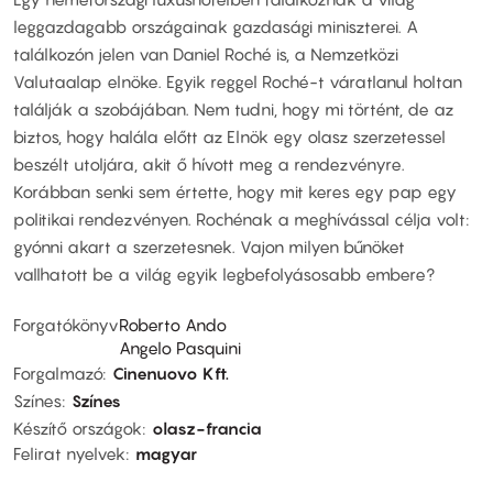
leggazdagabb országainak gazdasági miniszterei. A
találkozón jelen van Daniel Roché is, a Nemzetközi
Valutaalap elnöke. Egyik reggel Roché-t váratlanul holtan
találják a szobájában. Nem tudni, hogy mi történt, de az
biztos, hogy halála előtt az Elnök egy olasz szerzetessel
beszélt utoljára, akit ő hívott meg a rendezvényre.
Korábban senki sem értette, hogy mit keres egy pap egy
politikai rendezvényen. Rochénak a meghívással célja volt:
gyónni akart a szerzetesnek. Vajon milyen bűnöket
vallhatott be a világ egyik legbefolyásosabb embere?
Forgatókönyv
Roberto Ando
Angelo Pasquini
Forgalmazó
Cinenuovo Kft.
Színes
Színes
Készítő országok
olasz-francia
Felirat nyelvek
magyar