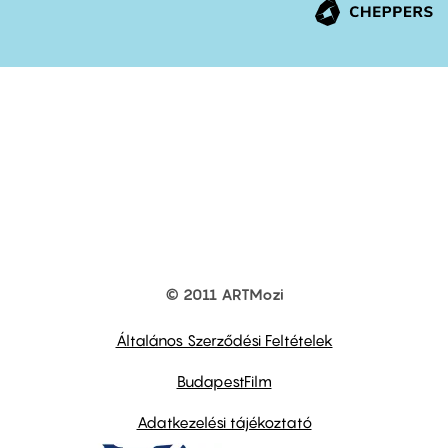
© 2011 ARTMozi
Footer
other
links
Általános Szerződési Feltételek
BudapestFilm
Adatkezelési tájékoztató