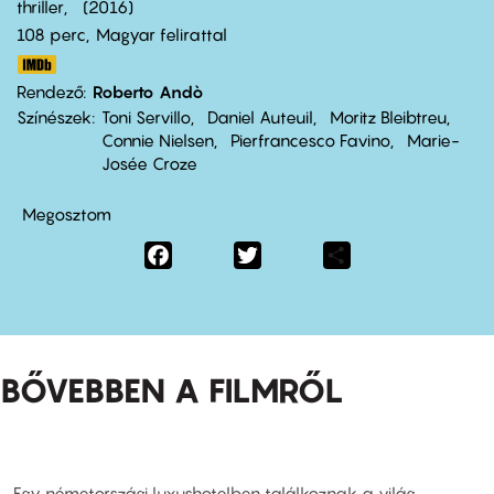
thriller
2016
108 perc,
Magyar felirattal
Rendező
Roberto Andò
Színészek
Toni Servillo
Daniel Auteuil
Moritz Bleibtreu
Connie Nielsen
Pierfrancesco Favino
Marie-
Josée Croze
Megosztom
Facebook
Twitter
Share
BŐVEBBEN A FILMRŐL
Egy németországi luxushotelben találkoznak a világ