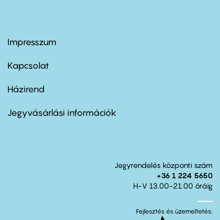
Impresszum
Footer
menu
first
Kapcsolat
Házirend
Footer
menu
second
Jegyvásárlási információk
Jegyrendelés központi szám
+36 1 224 5650
H-V 13.00-21.00 óráig
Fejlesztés és üzemeltetés: