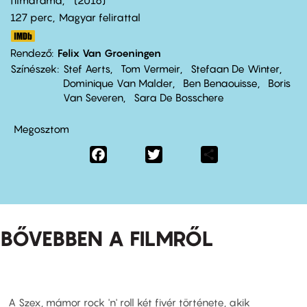
filmdráma
2016
127 perc,
Magyar felirattal
Rendező
Felix Van Groeningen
Színészek
Stef Aerts
Tom Vermeir
Stefaan De Winter
Dominique Van Malder
Ben Benaouisse
Boris
Van Severen
Sara De Bosschere
Megosztom
Facebook
Twitter
Share
BŐVEBBEN A FILMRŐL
A Szex, mámor rock 'n' roll két fivér története, akik