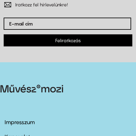
Iratkozz fel hírlevelünkre!
Feliratkozás
Impresszum
Footer
menu
first