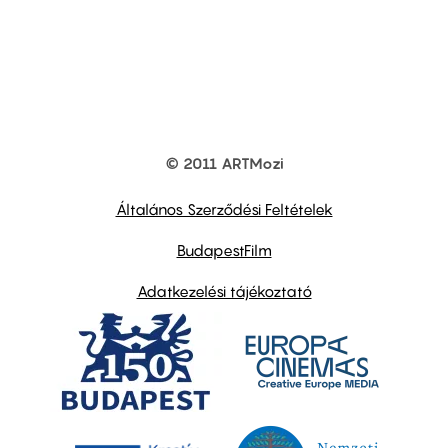
© 2011 ARTMozi
Footer
other
links
Általános Szerződési Feltételek
BudapestFilm
Adatkezelési tájékoztató