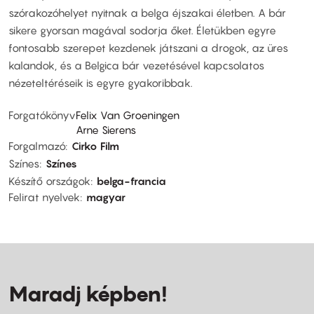
szórakozóhelyet nyitnak a belga éjszakai életben. A bár
sikere gyorsan magával sodorja őket. Életükben egyre
fontosabb szerepet kezdenek játszani a drogok, az üres
kalandok, és a Belgica bár vezetésével kapcsolatos
nézeteltéréseik is egyre gyakoribbak.
Forgatókönyv
Felix Van Groeningen
Arne Sierens
Forgalmazó
Cirko Film
Színes
Színes
Készítő országok
belga-francia
Felirat nyelvek
magyar
Maradj képben!