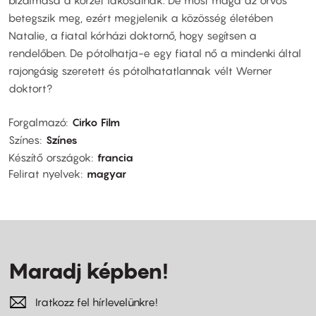
bizalmasa a körzet lakosainak. De most maga az orvos
betegszik meg, ezért megjelenik a közösség életében
Natalie, a fiatal kórházi doktornő, hogy segítsen a
rendelőben. De pótolhatja-e egy fiatal nő a mindenki által
rajongásig szeretett és pótolhatatlannak vélt Werner
doktort?
Forgalmazó
Cirko Film
Színes
Színes
Készítő országok
francia
Felirat nyelvek
magyar
Maradj képben!
Iratkozz fel hírlevelünkre!