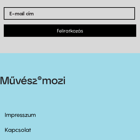
Feliratkozás
Impresszum
Footer
menu
first
Kapcsolat