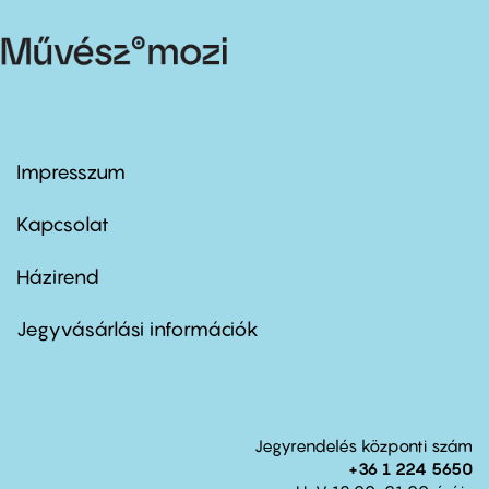
Impresszum
Footer
menu
first
Kapcsolat
Házirend
Footer
menu
second
Jegyvásárlási információk
Jegyrendelés központi szám
+36 1 224 5650