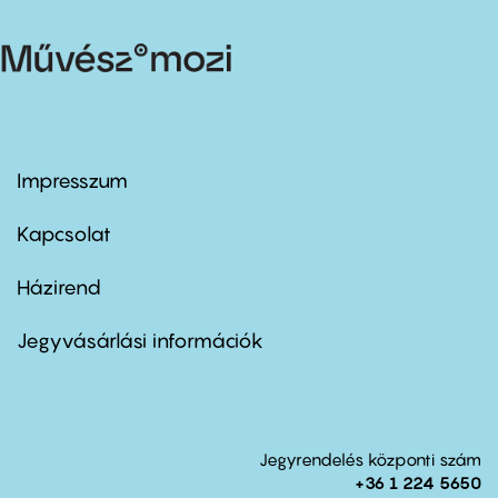
Impresszum
Footer
menu
first
Kapcsolat
Házirend
Footer
menu
second
Jegyvásárlási információk
Jegyrendelés központi szám
+36 1 224 5650