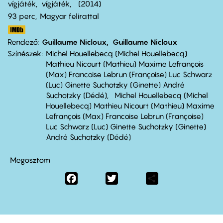
vígjáték
vígjáték
2014
93 perc,
Magyar felirattal
Rendező
Guillaume Nicloux
Guillaume Nicloux
Színészek
Michel Houellebecq (Michel Houellebecq)
Mathieu Nicourt (Mathieu) Maxime Lefrançois
(Max) Francoise Lebrun (Françoise) Luc Schwarz
(Luc) Ginette Suchotzky (Ginette) André
Suchotzky (Dédé)
Michel Houellebecq (Michel
Houellebecq) Mathieu Nicourt (Mathieu) Maxime
Lefrançois (Max) Francoise Lebrun (Françoise)
Luc Schwarz (Luc) Ginette Suchotzky (Ginette)
André Suchotzky (Dédé)
Megosztom
Facebook
Twitter
Share