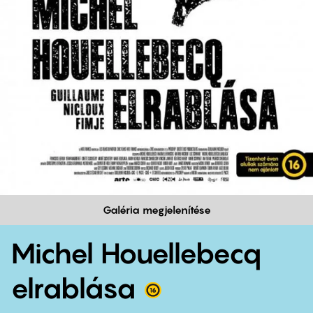
Galéria megjelenítése
Michel Houellebecq
elrablása