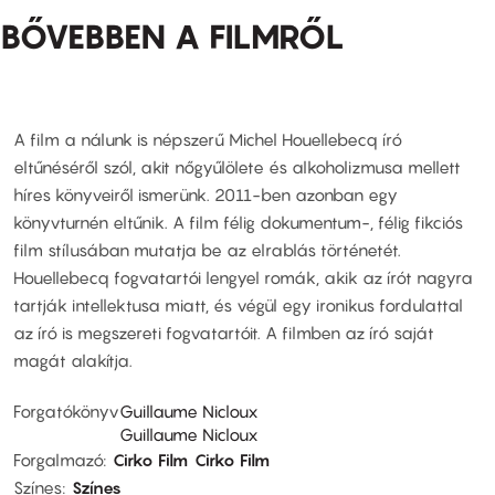
BŐVEBBEN A FILMRŐL
A film a nálunk is népszerű Michel Houellebecq író
eltűnéséről szól, akit nőgyűlölete és alkoholizmusa mellett
híres könyveiről ismerünk. 2011-ben azonban egy
könyvturnén eltűnik. A film félig dokumentum-, félig fikciós
film stílusában mutatja be az elrablás történetét.
Houellebecq fogvatartói lengyel romák, akik az írót nagyra
tartják intellektusa miatt, és végül egy ironikus fordulattal
az író is megszereti fogvatartóit. A filmben az író saját
magát alakítja.
Forgatókönyv
Guillaume Nicloux
Guillaume Nicloux
Forgalmazó
Cirko Film
Cirko Film
Színes
Színes