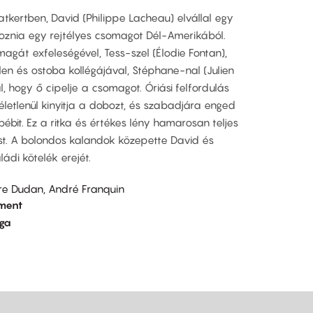
atkertben, David (Philippe Lacheau) elvállal egy
 hoznia egy rejtélyes csomagot Dél-Amerikából.
agát exfeleségével, Tess-szel (Élodie Fontan),
tlen és ostoba kollégájával, Stéphane-nal (Julien
l, hogy ő cipelje a csomagot. Óriási felfordulás
letlenül kinyitja a dobozt, és szabadjára enged
ébit. Ez a ritka és értékes lény hamarosan teljes
st. A bolondos kalandok közepette David és
ládi kötelék erejét.
ierre Dudan, André Franquin
nment
lga