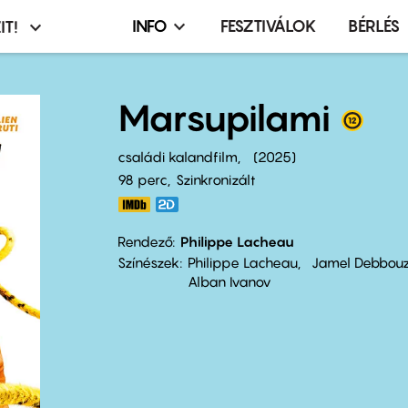
INFO
FESZTIVÁLOK
BÉRLÉS
IT!
Infó,
asztó
esemény,
terembérlés
Marsupilami
menü
családi kalandfilm
2025
98 perc,
Szinkronizált
Rendező
Philippe Lacheau
Színészek
Philippe Lacheau
Jamel Debbou
Alban Ivanov