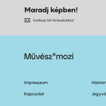
Maradj képben!
Iratkozz fel hírlevelünkre!
Impresszum
Házire
Footer
Foo
menu
me
Kapcsolat
Jegyvá
first
sec