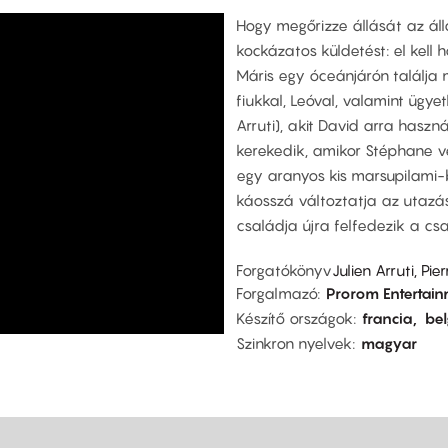
Hogy megőrizze állását az áll
kockázatos küldetést: el kell
Máris egy óceánjárón találja m
fiukkal, Leóval, valamint ügye
Arruti), akit David arra haszná
kerekedik, amikor Stéphane vé
egy aranyos kis marsupilami-b
káosszá változtatja az utazá
családja újra felfedezik a csa
Forgatókönyv
Julien Arruti, P
Forgalmazó
Prorom Entertai
Készítő országok
francia
be
Szinkron nyelvek
magyar