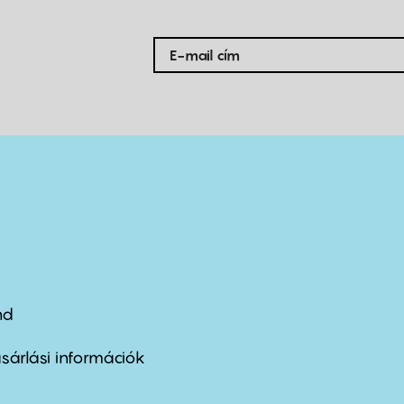
nd
ter
nu
sárlási információk
ond