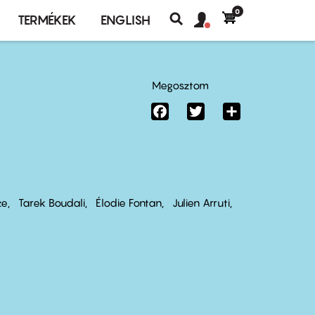
0
Felhasználó
Felhasználói
TERMÉKEK
ENGLISH
fiók
Keresés
fiók
menü
menüje
Megosztom
Facebook
Twitter
Share
ze
Tarek Boudali
Élodie Fontan
Julien Arruti