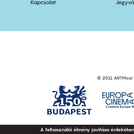
menu
me
Kapcsolat
Jegyvá
first
sec
© 2011 ARTMozi
Footer
other
links
A felhasználói élmény javítása érdekébe