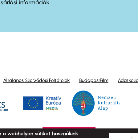
nu
sárlási információk
ond
Általános Szerződési Feltételek
BudapestFilm
Adatkezel
n a webhelyen sütiket használunk