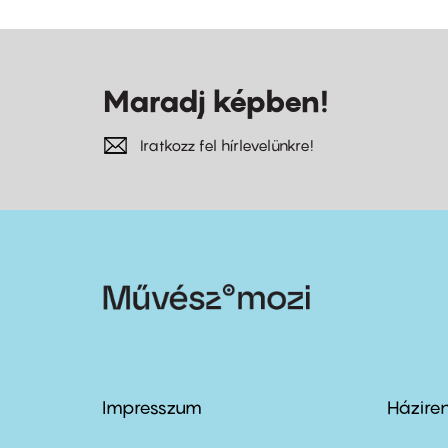
Maradj képben!
Iratkozz fel hírlevelünkre!
Impresszum
Házire
Footer
Foo