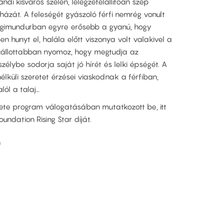
andi kisváros szélén, lélegzetelállítóan szép
 házát. A feleségét gyászoló férfi nemrég vonult
 Ingimundurban egyre erősebb a gyanú, hogy
n hunyt el, halála előtt viszonya volt valakivel a
zállottabban nyomoz, hogy megtudja az
zélybe sodorja saját jó hírét és lelki épségét. A
nélküli szeretet érzései viaskodnak a férfiban,
lól a talaj…
 Hete program válogatásában mutatkozott be, itt
oundation Rising Star díját.
n