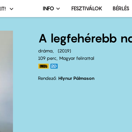
INFO
FESZTIVÁLOK
BÉRLÉS
IT!
Infó,
asztó
esemény,
terembérlés
A legfehérebb n
menü
dráma
2019
109 perc,
Magyar felirattal
Rendező
Hlynur Pálmason