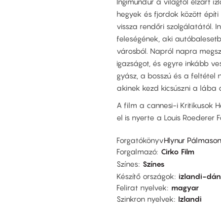
Ingimundur a világtól elzárt izl
hegyek és fjordok között építi
vissza rendőri szolgálatától.
feleségének, aki autóbalesetbe
városból. Napról napra megs
igazságot, és egyre inkább ves
gyász, a bosszú és a feltétel 
akinek kezd kicsúszni a lába a
A film a cannesi-i Kritikusok
el is nyerte a Louis Roederer F
Forgatókönyv
Hlynur Pálmaso
Forgalmazó
Cirko Film
Színes
Színes
Készítő országok
izlandi-dán
Felirat nyelvek
magyar
Szinkron nyelvek
Izlandi