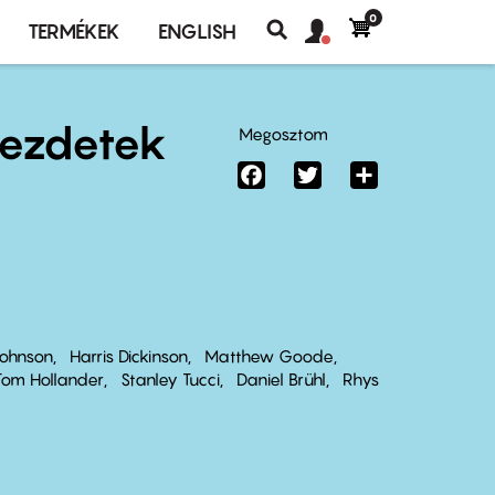
0
Felhasználó
Felhasználói
TERMÉKEK
ENGLISH
fiók
Keresés
fiók
menü
menüje
kezdetek
Megosztom
Facebook
Twitter
Share
Johnson
Harris Dickinson
Matthew Goode
Tom Hollander
Stanley Tucci
Daniel Brühl
Rhys