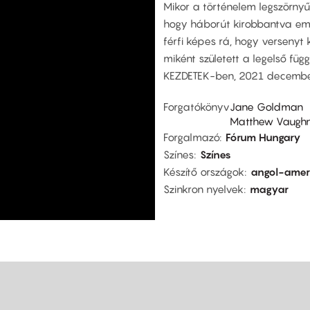
Mikor a történelem legszörny
hogy háborút kirobbantva ember
férfi képes rá, hogy versenyt k
miként született a legelső fü
KEZDETEK-ben, 2021 decembe
Forgatókönyv
Jane Goldman
Matthew Vaugh
Forgalmazó
Fórum Hungary
Színes
Színes
Készítő országok
angol-amer
Szinkron nyelvek
magyar