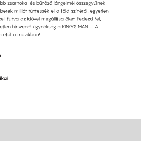
űbb zsarnokai és bűnöző lángelméi összegyűlnek,
ek milliót tüntessék el a föld színéről, egyetlen
ell futva az idővel megállítsa őket. Fedezd fel,
ggetlen hírszerző ügynökség a KING'S MAN – A
rétől a mozikban!
n
ikai