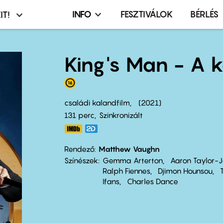
INFO
FESZTIVÁLOK
BÉRLÉS
IT!
Infó,
asztó
esemény,
terembérlés
King's Man - A 
menü
családi kalandfilm
2021
131 perc,
Szinkronizált
Rendező
Matthew Vaughn
Színészek
Gemma Arterton
Aaron Taylor-
Ralph Fiennes
Djimon Hounsou
Ifans
Charles Dance