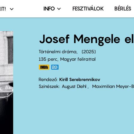
INFO
FESZTIVÁLOK
BÉRLÉS
IT!
Infó,
asztó
esemény,
terembérlés
Josef Mengele e
menü
Történelmi dráma
2025
135 perc,
Magyar felirattal
Rendező
Kirill Serebrennikov
Színészek
August Diehl
Maximilian Meyer-B