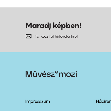
Maradj képben!
Iratkozz fel hírlevelünkre!
Impresszum
Házire
Footer
Foo