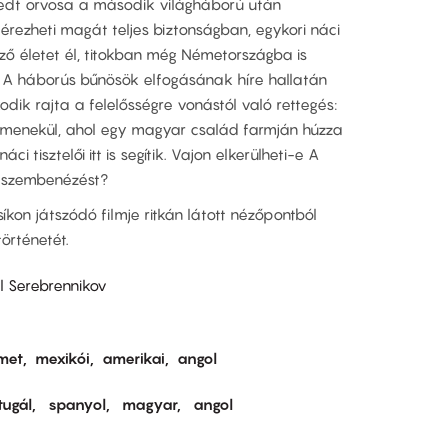
hedt orvosa a második világháború után
érezheti magát teljes biztonságban, egykori náci
ő életet él, titokban még Németországba is
l. A háborús bűnösök elfogásának híre hallatán
dik rajta a felelősségre vonástól való rettegés:
 menekül, ahol egy magyar család farmján húzza
i tisztelői itt is segítik. Vajon elkerülheti-e A
ó szembenézést?
síkon játszódó filmje ritkán látott nézőpontból
örténetét.
ill Serebrennikov
met
mexikói
amerikai
angol
tugál
spanyol
magyar
angol