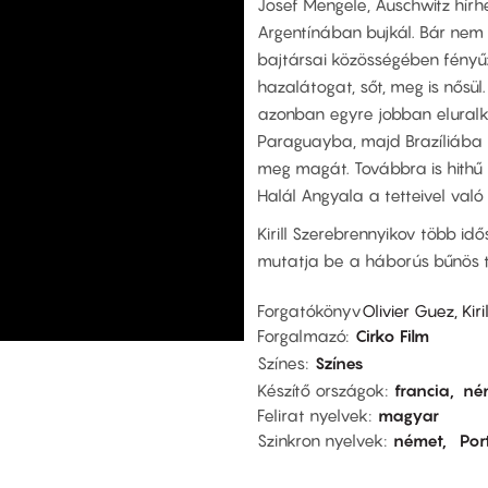
Josef Mengele, Auschwitz hír
Argentínában bujkál. Bár nem 
bajtársai közösségében fényűz
hazalátogat, sőt, meg is nősü
azonban egyre jobban eluralko
Paraguayba, majd Brazíliába
meg magát. Továbbra is hithű nác
Halál Angyala a tetteivel val
Kirill Szerebrennyikov több idő
mutatja be a háborús bűnös t
Forgatókönyv
Olivier Guez, Kir
Forgalmazó
Cirko Film
Színes
Színes
Készítő országok
francia
né
Felirat nyelvek
magyar
Szinkron nyelvek
német
Por