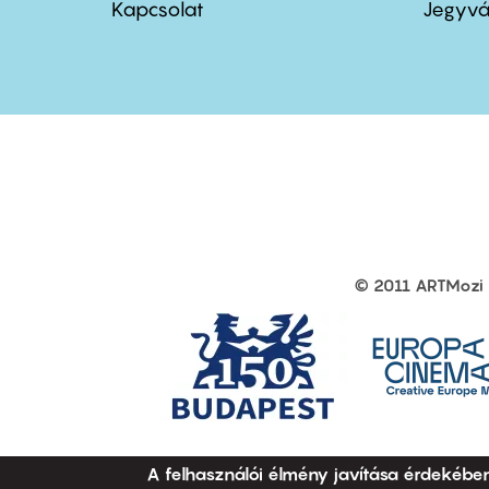
menu
me
Kapcsolat
Jegyvá
first
sec
© 2011 ARTMozi
Footer
other
links
A felhasználói élmény javítása érdekébe