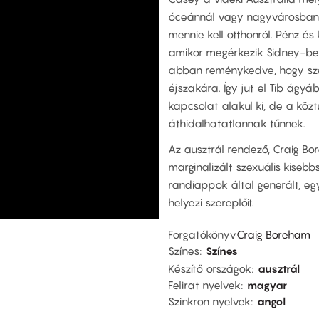
óceánnál vagy nagyvárosban.
mennie kell otthonról. Pénz és
amikor megérkezik Sidney-be,
abban reménykedve, hogy sze
éjszakára. Így jut el Tib ágyá
kapcsolat alakul ki, de a köz
áthidalhatatlannak tűnnek.
Az ausztrál rendező, Craig Bo
marginalizált szexuális kiseb
randiappok által generált, e
helyezi szereplőit.
Forgatókönyv
Craig Boreham
Színes
Színes
Készítő országok
ausztrál
Felirat nyelvek
magyar
Szinkron nyelvek
angol