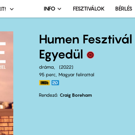
INFO
FESZTIVÁLOK
BÉRLÉS
IT!
Infó,
asztó
esemény,
terembérlés
Humen Fesztivál
menü
Egyedül
dráma
2022
95 perc,
Magyar felirattal
Rendező
Craig Boreham