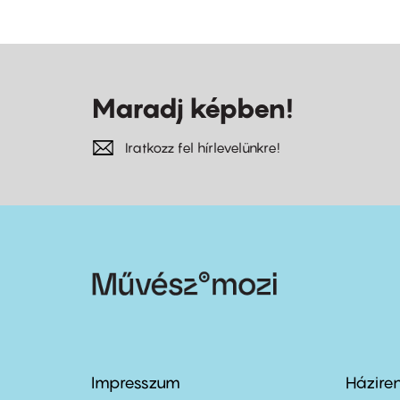
Maradj képben!
Iratkozz fel hírlevelünkre!
Impresszum
Házire
Footer
Foo