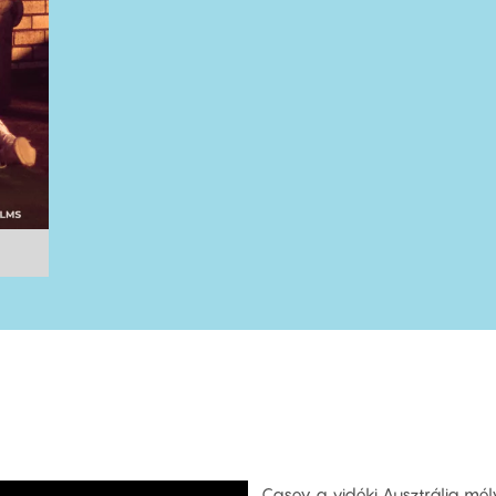
Casey a vidéki Ausztrália mél