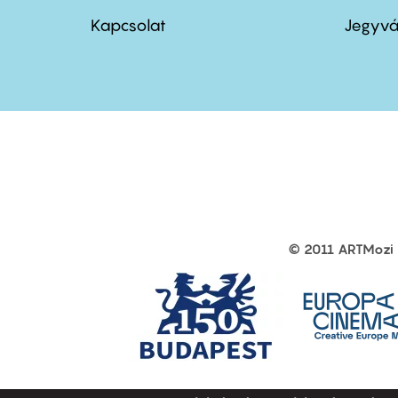
menu
me
Kapcsolat
Jegyvá
first
sec
© 2011 ARTMozi
Footer
other
links