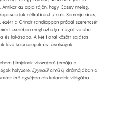
 Amikor az apja rájön, hogy Casey meleg,
 kapcsolatok nélkül indul útnak. Semmije sincs,
 ezért a Grindr randiappon próbál szerencsét
xért cserében meghúzhatja magát valahol
ba és lakásába. A két fiatal között sajátos
tük lévő különbségek és távolságok
reham filmjeinek visszatérő témája a
bségek helyzete.
Egyedül
című új drámájában a
gymást érő egyéjszakás kalandok világába