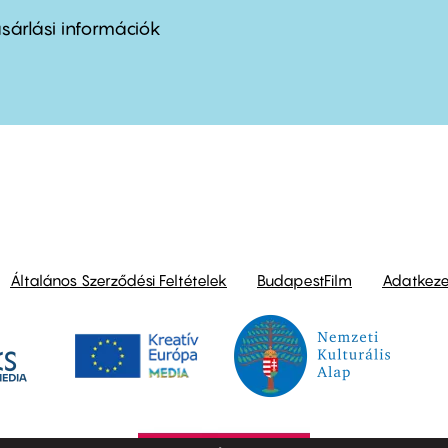
nu
sárlási információk
ond
Általános Szerződési Feltételek
BudapestFilm
Adatkezel