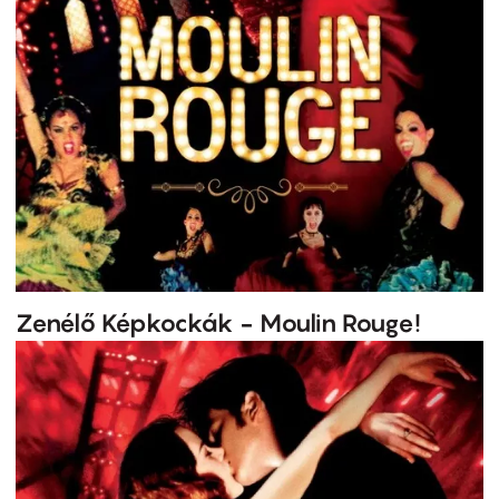
Zenélő Képkockák - Moulin Rouge!