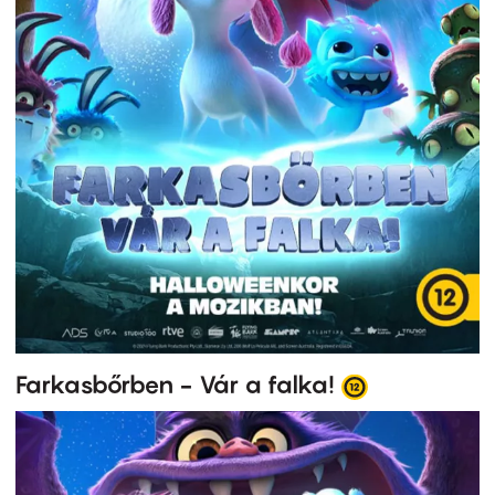
Farkasbőrben - Vár a falka!