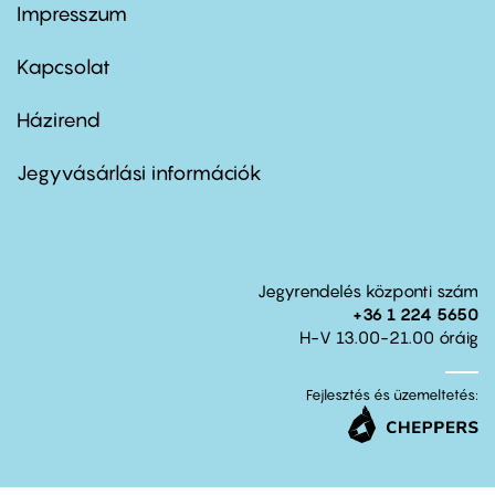
Impresszum
Footer
menu
first
Kapcsolat
Házirend
Footer
menu
second
Jegyvásárlási információk
Jegyrendelés központi szám
+36 1 224 5650
H-V 13.00-21.00 óráig
Fejlesztés és üzemeltetés: