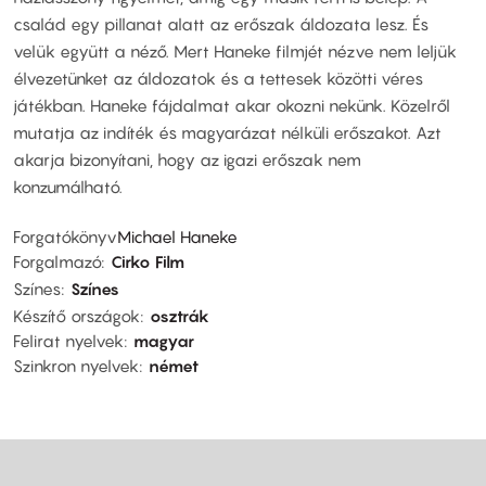
család egy pillanat alatt az erőszak áldozata lesz. És
velük együtt a néző. Mert Haneke filmjét nézve nem leljük
élvezetünket az áldozatok és a tettesek közötti véres
játékban. Haneke fájdalmat akar okozni nekünk. Közelről
mutatja az indíték és magyarázat nélküli erőszakot. Azt
akarja bizonyítani, hogy az igazi erőszak nem
konzumálható.
Forgatókönyv
Michael Haneke
Forgalmazó
Cirko Film
Színes
Színes
Készítő országok
osztrák
Felirat nyelvek
magyar
Szinkron nyelvek
német