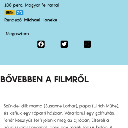
108 perc,
Magyar felirattal
Rendező
Michael Haneke
Megosztom
Facebook
Twitter
Share
BŐVEBBEN A FILMRŐL
Szünidei idill: mama (Susanne Lothar), papa (Ulrich Mühe),
és kisfiuk egy tóparti házban. Váratlanul egy golfruhás,
fehér kesztyűs férfi jelenik meg az ajtóban. Eltereli a
háziasszony figyelmét, amíg egy másik férfi is belép. A