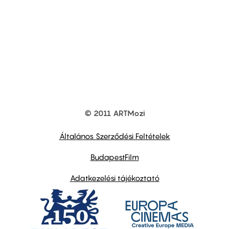
© 2011 ARTMozi
Footer
other
links
Általános Szerződési Feltételek
BudapestFilm
Adatkezelési tájékoztató