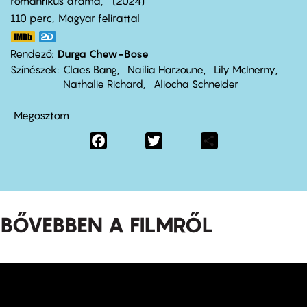
romantikus dráma
2024
110 perc,
Magyar felirattal
Rendező
Durga Chew-Bose
Színészek
Claes Bang
Nailia Harzoune
Lily McInerny
Nathalie Richard
Aliocha Schneider
Megosztom
Facebook
Twitter
Share
BŐVEBBEN A FILMRŐL