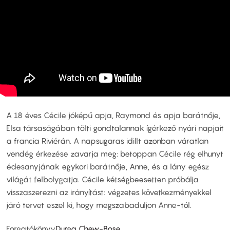
A 18 éves Cécile jóképű apja, Raymond és apja barátnője,
Elsa társaságában tölti gondtalannak ígérkező nyári napjait
a francia Riviérán. A napsugaras idillt azonban váratlan
vendég érkezése zavarja meg: betoppan Cécile rég elhunyt
édesanyjának egykori barátnője, Anne, és a lány egész
világát felbolygatja. Cécile kétségbeesetten próbálja
visszaszerezni az irányítást: végzetes következményekkel
járó tervet eszel ki, hogy megszabaduljon Anne-tól.
Forgatókönyv
Durga Chew-Bose