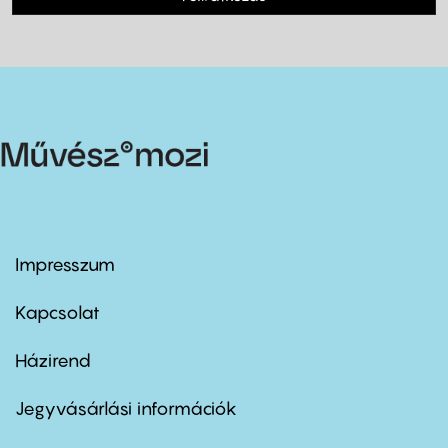
Impresszum
Footer
menu
first
Kapcsolat
Házirend
Footer
menu
second
Jegyvásárlási információk