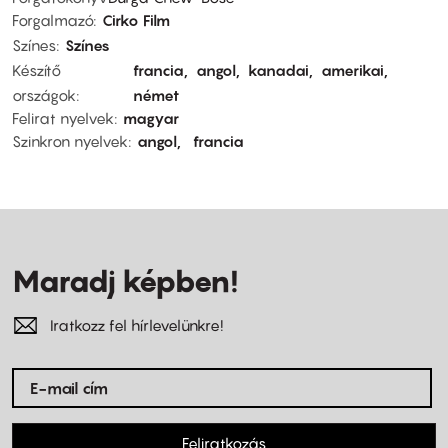
Forgalmazó
Cirko Film
Színes
Színes
Készítő
francia
angol
kanadai
amerikai
országok
német
Felirat nyelvek
magyar
Szinkron nyelvek
angol
francia
Maradj képben!
Iratkozz fel hírlevelünkre!
Feliratkozás