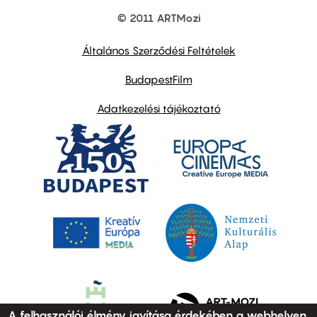
© 2011 ARTMozi
Footer
other
links
Általános Szerződési Feltételek
BudapestFilm
Adatkezelési tájékoztató
A felhasználói élmény javítása érdekében a webhelyen