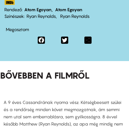
Rendező
Atom Egoyan
Atom Egoyan
Színészek
Ryan Reynolds
Ryan Reynolds
Megosztom
Facebook
Twitter
Share
BŐVEBBEN A FILMRŐL
A 9 éves Cassandrának nyoma vész. Kétségbeesett szülei
és a rendőrség minden követ megmozgatnak, ám semmi
nem utal sem emberrablásra, sem gyilkosságra. 8 évvel
később Matthew (Ryan Reynolds), az apa még mindig nem