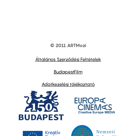
© 2011 ARTMozi
Footer
other
links
Általános Szerződési Feltételek
BudapestFilm
Adatkezelési tájékoztató