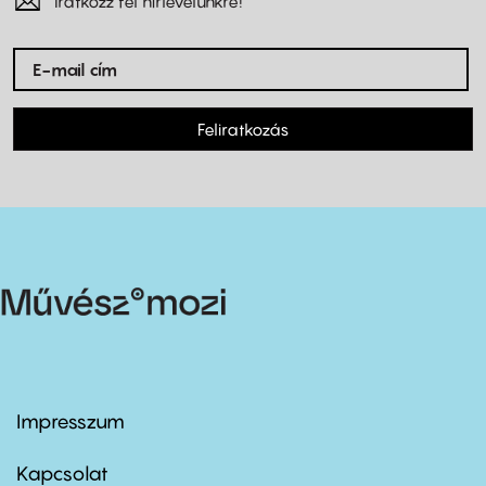
Iratkozz fel hírlevelünkre!
Feliratkozás
Impresszum
Footer
menu
first
Kapcsolat