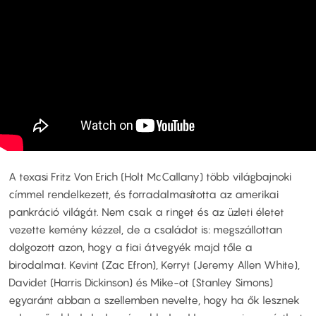
A texasi Fritz Von Erich (Holt McCallany) több világbajnoki
címmel rendelkezett, és forradalmasította az amerikai
pankráció világát. Nem csak a ringet és az üzleti életet
vezette kemény kézzel, de a családot is: megszállottan
dolgozott azon, hogy a fiai átvegyék majd tőle a
birodalmat. Kevint (Zac Efron), Kerryt (Jeremy Allen White),
Davidet (Harris Dickinson) és Mike-ot (Stanley Simons)
egyaránt abban a szellemben nevelte, hogy ha ők lesznek