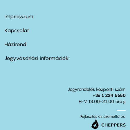
Impresszum
Footer
menu
first
Kapcsolat
Házirend
Footer
menu
second
Jegyvásárlási információk
Jegyrendelés központi szám
+36 1 224 5650
H-V 13.00-21.00 óráig
Fejlesztés és üzemeltetés: