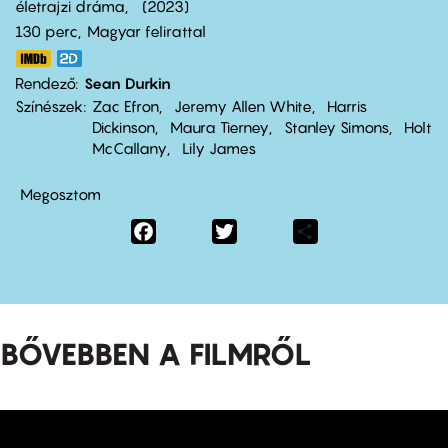
életrajzi dráma
2023
130 perc,
Magyar felirattal
Rendező
Sean Durkin
Színészek
Zac Efron
Jeremy Allen White
Harris
Dickinson
Maura Tierney
Stanley Simons
Holt
McCallany
Lily James
Megosztom
Facebook
Twitter
Share
BŐVEBBEN A FILMRŐL