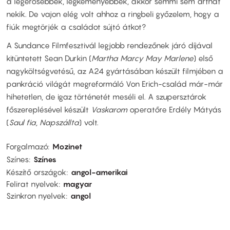
a legerősebbek, legkeményebbek, akkor semmi sem árthat
nekik. De vajon elég volt ahhoz a ringbeli győzelem, hogy a
fiúk megtörjék a családot sújtó átkot?
A Sundance Filmfesztivál legjobb rendezőnek járó díjával
kitüntetett Sean Durkin (
Martha Marcy May Marlene
) első
nagyköltségvetésű, az A24 gyártásában készült filmjében a
pankráció világát megreformáló Von Erich-család már-már
hihetetlen, de igaz történetét meséli el. A szupersztárok
főszereplésével készült
Vaskarom
operatőre Erdély Mátyás
(
Saul fia, Napszállta
) volt.
Forgalmazó
Mozinet
Színes
Színes
Készítő országok
angol-amerikai
Felirat nyelvek
magyar
Szinkron nyelvek
angol