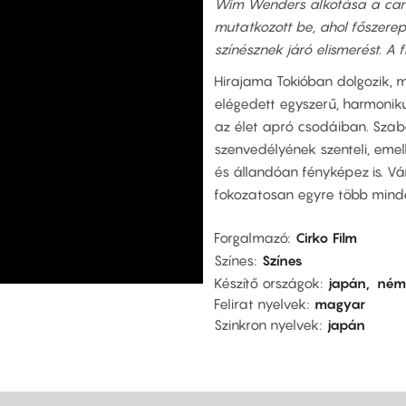
Wim Wenders alkotása a cann
mutatkozott be, ahol főszerep
színésznek járó elismerést. A 
Hirajama Tokióban dolgozik, m
elégedett egyszerű, harmoniku
az élet apró csodáiban. Szab
szenvedélyének szenteli, emell
és állandóan fényképez is. Vá
fokozatosan egyre több minden
Forgalmazó
Cirko Film
Színes
Színes
Készítő országok
japán
ném
Felirat nyelvek
magyar
Szinkron nyelvek
japán