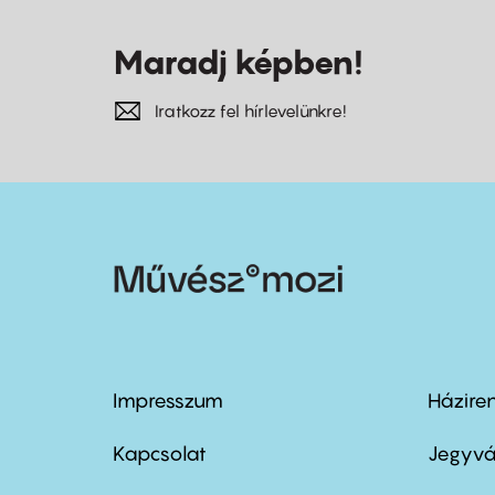
Maradj képben!
Iratkozz fel hírlevelünkre!
Impresszum
Házire
Footer
Foo
menu
me
Kapcsolat
Jegyvá
first
sec