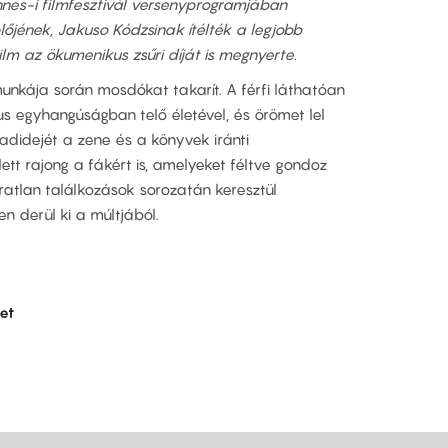
es-i filmfesztivál versenyprogramjában
lőjének, Jakuso Kódzsinak ítélték a legjobb
film az ökumenikus zsűri díját is megnyerte.
unkája során mosdókat takarít. A férfi láthatóan
s egyhangúságban telő életével, és örömet lel
adidejét a zene és a könyvek iránti
ett rajong a fákért is, amelyeket féltve gondoz
ratlan találkozások sorozatán keresztül
 derül ki a múltjából.
et