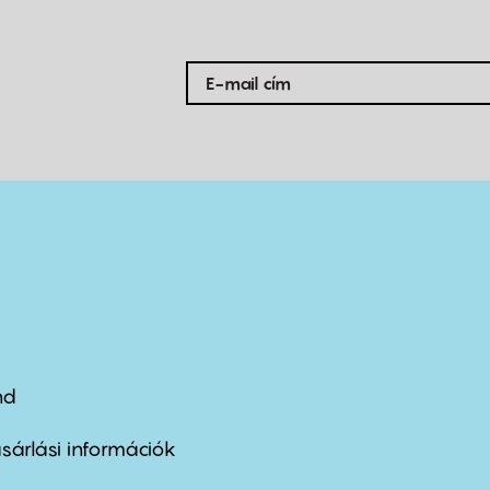
nd
ter
nu
sárlási információk
ond