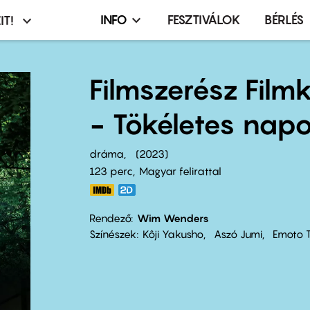
INFO
FESZTIVÁLOK
BÉRLÉS
IT!
Infó,
asztó
esemény,
terembérlés
Filmszerész Film
menü
- Tökéletes nap
dráma
2023
123 perc,
Magyar felirattal
Rendező
Wim Wenders
Színészek
Kôji Yakusho
Aszó Jumi
Emoto T