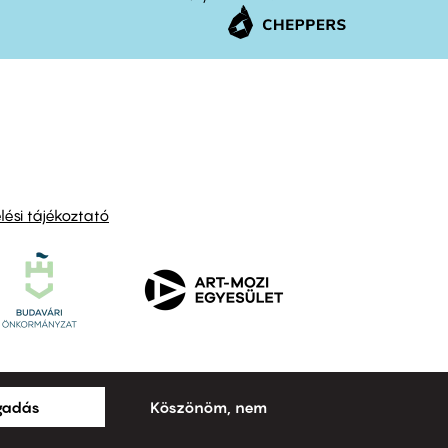
ési tájékoztató
ogadás
Köszönöm, nem