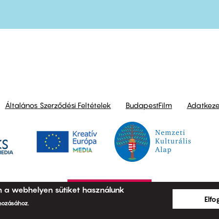
Általános Szerződési Feltételek
BudapestFilm
Adatkezel
n a webhelyen sütiket használunk
Elf
ehozásához.