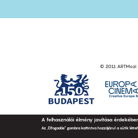
© 2011 ARTMozi
Footer
other
links
A felhasználói élmény javítása érdekébe
Az „Elfogadás” gombra kattintva hozzájárul a sütik létr