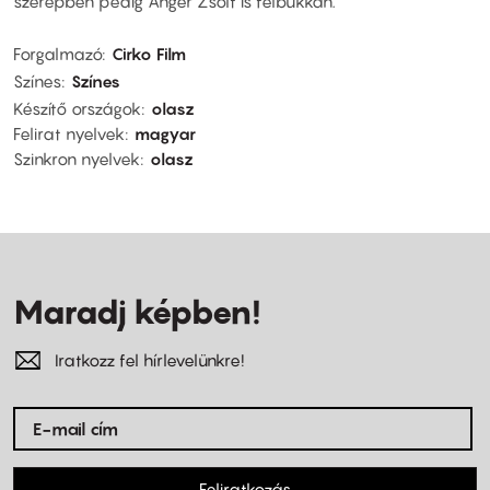
szerepben pedig Anger Zsolt is felbukkan.
Forgalmazó
Cirko Film
Színes
Színes
Készítő országok
olasz
Felirat nyelvek
magyar
Szinkron nyelvek
olasz
Maradj képben!
Iratkozz fel hírlevelünkre!
Feliratkozás