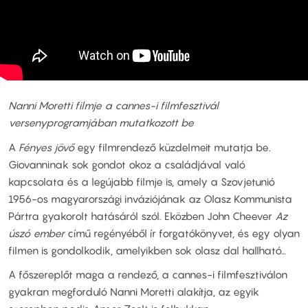
Nanni Moretti filmje a cannes-i filmfesztivál
versenyprogramjában mutatkozott be
A
Fényes jövő
egy filmrendező küzdelmeit mutatja be.
Giovanninak sok gondot okoz a családjával való
kapcsolata és a legújabb filmje is, amely a Szovjetunió
1956-os magyarországi inváziójának az Olasz Kommunista
Pártra gyakorolt hatásáról szól. Eközben John Cheever
Az
úszó ember
című regényéből ír forgatókönyvet, és egy olyan
filmen is gondolkodik, amelyikben sok olasz dal hallható…
A főszereplőt maga a rendező, a cannes-i filmfesztiválon
gyakran megforduló Nanni Moretti alakítja, az egyik