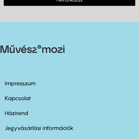
Impresszum
Footer
menu
first
Kapcsolat
Házirend
Footer
menu
second
Jegyvásárlási információk