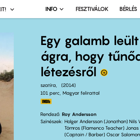
INFO
FESZTIVÁLOK
BÉRLÉS
IT!
Infó,
asztó
esemény,
terembérlés
Egy galamb leült
menü
ágra, hogy tűnő
létezésről
szatíra
2014
101 perc,
Magyar felirattal
Rendező
Roy Andersson
Színészek
Holger Andersson (Jonathan) Nils W
Törnros (Flamenco Teacher) Jonas
(Captain / Barber) Oscar Salomon