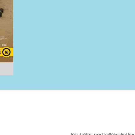
Két, tréfás partikellékekkel 