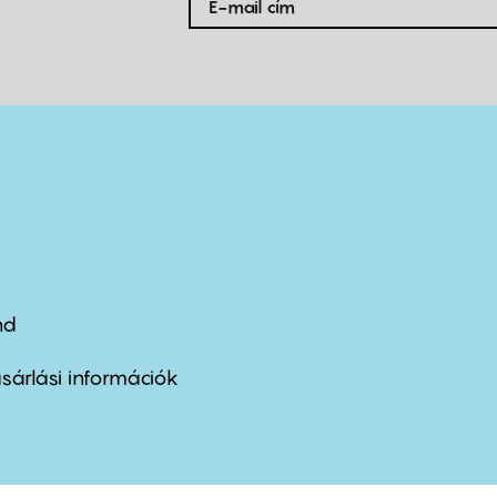
nd
ter
nu
sárlási információk
ond