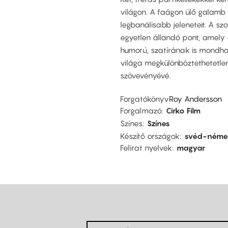
világon. A faágon ülő galamb
legbanálisabb jeleneteit. A 
egyetlen állandó pont, amely 
humorú, szatírának is mondhat
világa megkülönböztethetetlen
szövevényévé.
Forgatókönyv
Roy Andersson
Forgalmazó
Cirko Film
Színes
Színes
Készítő országok
svéd-német
Felirat nyelvek
magyar