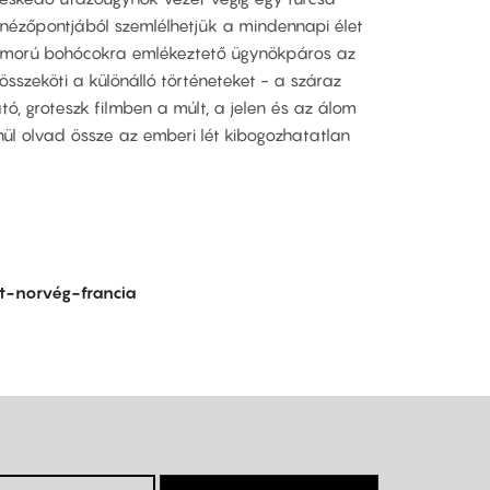
 nézőpontjából szemlélhetjük a mindennapi élet
szomorú bohócokra emlékeztető ügynökpáros az
összeköti a különálló történeteket - a száraz
ó, groteszk filmben a múlt, a jelen és az álom
ül olvad össze az emberi lét kibogozhatatlan
-norvég-francia