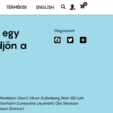
0
Felhasználó
Felhasználói
TERMÉKEK
ENGLISH
fiók
Keresés
fiók
menü
menüje
 egy
Megosztom
Facebook
Twitter
Share
djön a
estblom (Sam) Viktor Gyllenberg (Karl XII) Lotti
 Gerholm (Lonesome Lieutnant) Ola Stensson
sson (Dancer)