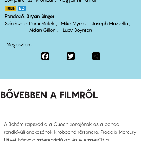
Rendező
Bryan Singer
Színészek
Rami Malek
Mike Myers
Joseph Mazzello
Aidan Gillen
Lucy Boynton
Megosztom
Facebook
Twitter
Share
BŐVEBBEN A FILMRŐL
A Bohém rapszódia a Queen zenéjének és a banda
rendkívüli énekesének kirobbanó története. Freddie Mercury
fittyet hányt a sztereotípiákra és ellenszegült a