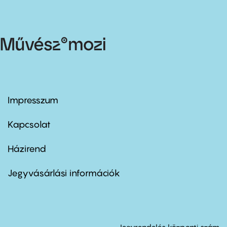
Impresszum
Footer
menu
first
Kapcsolat
Házirend
Footer
menu
second
Jegyvásárlási információk
Jegyrendelés központi szám