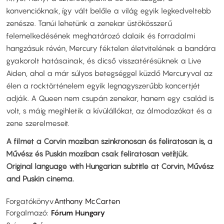
konvencióknak, így vált belőle a világ egyik legkedveltebb
zenésze. Tanúi lehetünk a zenekar üstökösszerű
felemelkedésének meghatározó dalaik és forradalmi
hangzásuk révén, Mercury féktelen életvitelének a bandára
gyakorolt hatásainak, és dicső visszatérésüknek a Live
Aiden, ahol a már súlyos betegséggel küzdő Mercuryval az
élen a rocktörténelem egyik legnagyszerűbb koncertjét
adják. A Queen nem csupán zenekar, hanem egy család is
volt, s máig megihletik a kívülállókat, az álmodozókat és a
zene szerelmeseit.
A filmet a Corvin moziban szinkronosan és feliratosan is, a
Művész és Puskin moziban csak feliratosan vetítjük.
Original language with Hungarian subtitle at Corvin, Művész
and Puskin cinema.
Forgatókönyv
Anthony McCarten
Forgalmazó
Fórum Hungary