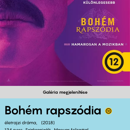
Galéria megjelenítése
Bohém rapszódia
életrajzi dráma
2018
134 perc,
Szinkronizált
Magyar felirattal