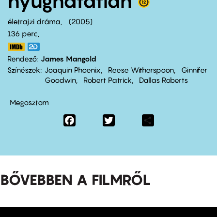
nyughatatlan
életrajzi dráma
2005
136 perc,
Rendező
James Mangold
Színészek
Joaquin Phoenix
Reese Witherspoon
Ginnifer
Goodwin
Robert Patrick
Dallas Roberts
Megosztom
Facebook
Twitter
Share
BŐVEBBEN A FILMRŐL