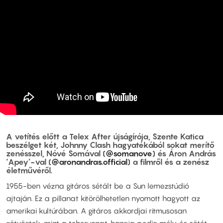
A vetítés előtt a Telex After újságírója, Szente Katica
beszélget két, Johnny Clash hagyatékából sokat merítő
zenésszel, Nóvé Somával (
@somanove
) és Áron András
‘Apey’-val (
@aronandras.official
) a filmről és a zenész
életművéről.
1955-ben vézna gitáros sétált be a Sun lemezstúdió
ajtaján. Ez a pillanat kitörölhetetlen nyomott hagyott az
amerikai kultúrában. A gitáros akkordjai ritmusosan