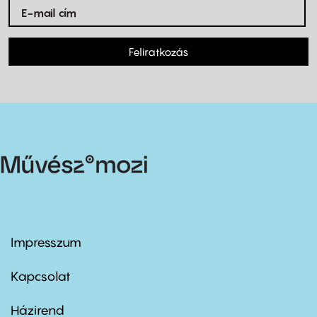
Feliratkozás
Impresszum
Footer
menu
first
Kapcsolat
Házirend
Footer