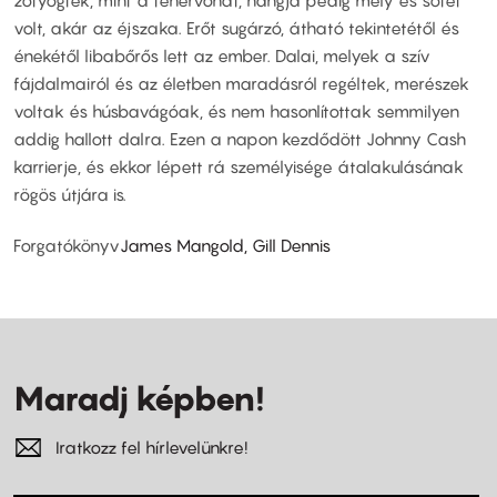
zötyögtek, mint a tehervonat, hangja pedig mély és sötét
volt, akár az éjszaka. Erőt sugárzó, átható tekintetétől és
énekétől libabőrős lett az ember. Dalai, melyek a szív
fájdalmairól és az életben maradásról regéltek, merészek
voltak és húsbavágóak, és nem hasonlítottak semmilyen
addig hallott dalra. Ezen a napon kezdődött Johnny Cash
karrierje, és ekkor lépett rá személyisége átalakulásának
rögös útjára is.
Forgatókönyv
James Mangold, Gill Dennis
Maradj képben!
Iratkozz fel hírlevelünkre!