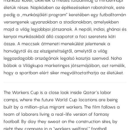
munkást követ, akiknek a mesés futballvilág a mindennapi
életük része. Napközben az építkezéseken robotolnak, este
pedig a „munkásjóléti program” keretében egy futballtornán
versengenek ugyanzokban a stadionokban, amelyekben
majd a világ legjobbjai játszanak. A nepáli, indiai, ghánai és
kenyai munkásokból álló csapatot a foci szeretete köti
össze. A meccsek átmeneti menekülést jelentenek a
honvágytól és az elszigeteltségtől, amelytől a világ
leggazdagabb országának legalsó kasztja szenved. Noha
bábok a Világkupa marketinges játszmájában, azt remélik,
hogy a sportban elért siker megváltoztathatja az életüket.
The Workers Cup is a close look inside Qatar’s labor
camps, where the future World Cup locations are being
built by a million-plus migrant workers. The film follows a
team of laborers living a real-life version of fantasy
football. By day they sweat on the construction sites, by
night they compete in a "workers welfare’" football