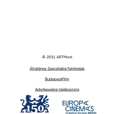
© 2011 ARTMozi
Footer
other
links
Általános Szerződési Feltételek
BudapestFilm
Adatkezelési tájékoztató