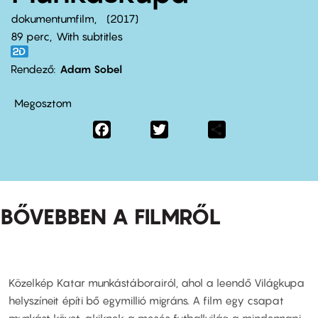
dokumentumfilm
2017
89 perc,
With subtitles
Rendező
Adam Sobel
Megosztom
Facebook
Twitter
Share
BŐVEBBEN A FILMRŐL
Közelkép Katar munkástáborairól, ahol a leendő Világkupa
helyszíneit építi bő egymillió migráns. A film egy csapat