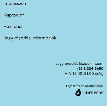
Impresszum
Footer
menu
first
Kapcsolat
Házirend
Footer
menu
second
Jegyvásárlási információk
Jegyrendelés központi szám
+36 1 224 5650
H-V 13.00-21.00 óráig
Fejlesztés és üzemeltetés: