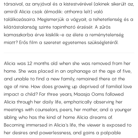
társaival, az anyjával és a kistestvérével (akinek sikerült az,
amiről Alicia csak álmodik: otthonra lelt) való
találkozásaira. Megismerjük a vágyait, a tehetetlenség és a
kilátástalanság szinte tapintható érzését. A zűrös
kamaszkorba érve kisiklik-e az élete a reménytelenség
miatt? Erős film a szeretet egyetemes szükségletéről.
Alicia was 12 months old when she was removed from her
home. She was placed in an orphanage at the age of five,
and unable to find a new family, remained there at the
age of nine. How does growing up deprived of familial love
impact a child? For three years, Maasja Ooms followed
Alicia through her daily life, emphatically observing her
meetings with counselors, peers, her mother, and a younger
sibling who has the kind of home Alicia dreams of.
Becoming immersed in Alicia's life, the viewer is exposed to
her desires and powerlessness, and gains a palpable