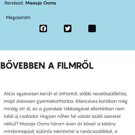
Rendező
Maasja Ooms
Megosztom
Facebook
Twitter
Share
BŐVEBBEN A FILMRŐL
Alicia egyévesen került el otthonról, előbb nevelőszülőkhöz,
majd ötévesen gyermekotthonba. Kilencéves korában még
mindig ott él, és a gyerekek többségével ellentétben nem
talál új családot. Hogyan nőhet fel valaki szülői szeretet
nélkül? Maasja Ooms három éven át követi a kislány
mindennapjait, különös tekintettel a tanácsadókkal, a