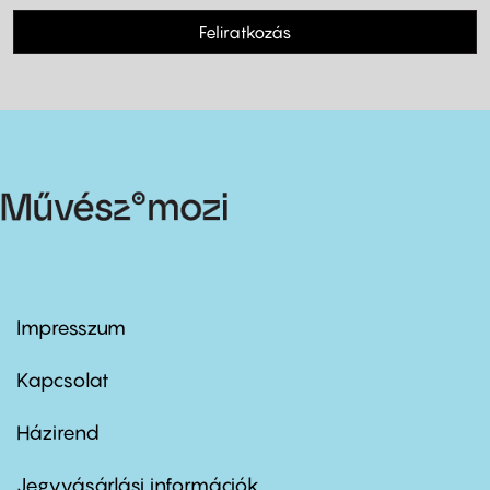
Feliratkozás
Impresszum
Footer
menu
first
Kapcsolat
Házirend
Footer
menu
second
Jegyvásárlási információk