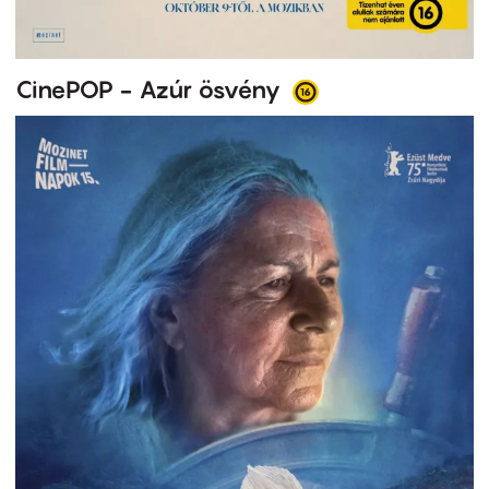
CinePOP - Azúr ösvény