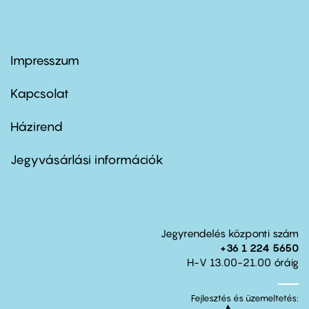
Impresszum
Footer
menu
first
Kapcsolat
Házirend
Footer
menu
second
Jegyvásárlási információk
Jegyrendelés központi szám
+36 1 224 5650
H-V 13.00-21.00 óráig
Fejlesztés és üzemeltetés: