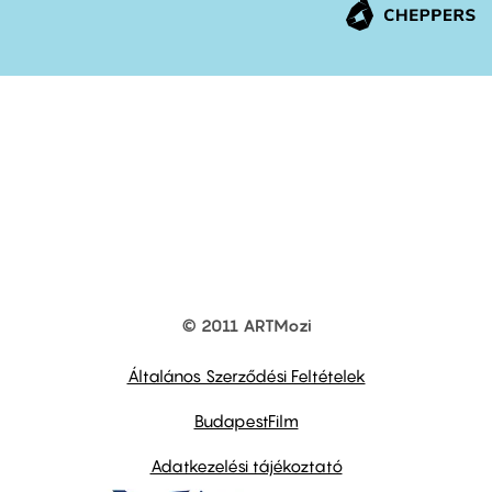
© 2011 ARTMozi
Footer
other
links
Általános Szerződési Feltételek
BudapestFilm
Adatkezelési tájékoztató